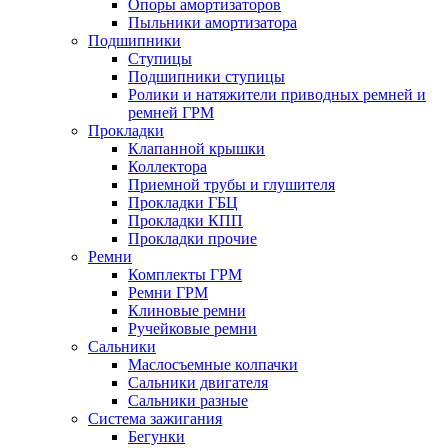
Опоры амортизаторов
Пыльники амортизатора
Подшипники
Ступицы
Подшипники ступицы
Ролики и натяжители приводных ремней и
ремней ГРМ
Прокладки
Клапанной крышки
Коллектора
Приемной трубы и глушителя
Прокладки ГБЦ
Прокладки КПП
Прокладки прочие
Ремни
Комплекты ГРМ
Ремни ГРМ
Клиновые ремни
Ручейковые ремни
Сальники
Маслосъемные колпачки
Сальники двигателя
Сальники разные
Система зажигания
Бегунки