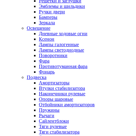
Решетки и заглушки
Эмблемы и шильдики
Ручки двери
Бамперы
Зеркала
Освещение
Дневные ходовые огни
Ксенон
Лампы галогенные
Лампы светодиодные
Поворотники
Фара
Противотуманная фара
Фонарь
Подвеска
Амортизаторы
Втулки стабилизатора
Наконечники рулевые
Опоры шаровые
Отбойники амортизаторов
Пружины
Рычаги
Сайлентблоки
Тяги рулевые
Тяги стабилизатора