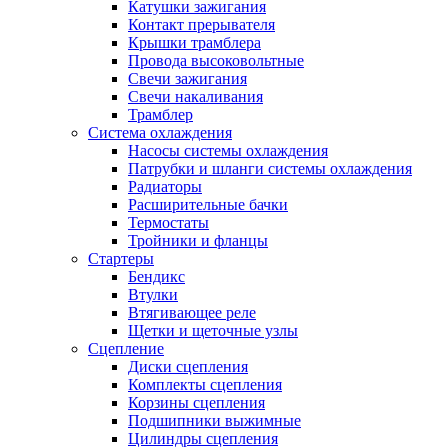
Катушки зажигания
Контакт прерывателя
Крышки трамблера
Провода высоковольтные
Свечи зажигания
Свечи накаливания
Трамблер
Система охлаждения
Насосы системы охлаждения
Патрубки и шланги системы охлаждения
Радиаторы
Расширительные бачки
Термостаты
Тройники и фланцы
Стартеры
Бендикс
Втулки
Втягивающее реле
Щетки и щеточные узлы
Сцепление
Диски сцепления
Комплекты сцепления
Корзины сцепления
Подшипники выжимные
Цилиндры сцепления