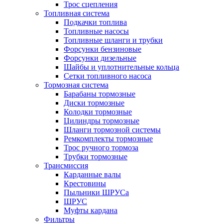
Трос сцепления
Топливная система
Подкачки топлива
Топливные насосы
Топливные шланги и трубки
Форсунки бензиновые
Форсунки дизельные
Шайбы и уплотнительные кольца
Сетки топливного насоса
Тормозная система
Барабаны тормозные
Диски тормозные
Колодки тормозные
Цилиндры тормозные
Шланги тормозной системы
Ремкомплекты тормозные
Трос ручного тормоза
Трубки тормозные
Трансмиссия
Карданные валы
Крестовины
Пыльники ШРУСа
ШРУС
Муфты кардана
Фильтры