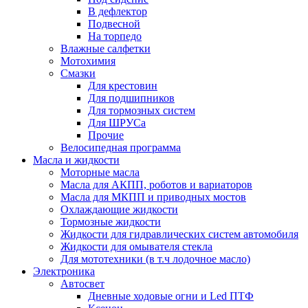
В дефлектор
Подвесной
На торпедо
Влажные салфетки
Мотохимия
Смазки
Для крестовин
Для подшипников
Для тормозных систем
Для ШРУСа
Прочие
Велосипедная программа
Масла и жидкости
Моторные масла
Масла для АКПП, роботов и вариаторов
Масла для МКПП и приводных мостов
Охлаждающие жидкости
Тормозные жидкости
Жидкости для гидравлических систем автомобиля
Жидкости для омывателя стекла
Для мототехники (в т.ч лодочное масло)
Электроника
Автосвет
Дневные ходовые огни и Led ПТФ