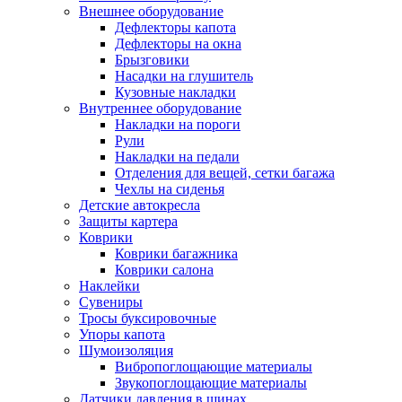
Внешнее оборудование
Дефлекторы капота
Дефлекторы на окна
Брызговики
Насадки на глушитель
Кузовные накладки
Внутреннее оборудование
Накладки на пороги
Рули
Накладки на педали
Отделения для вещей, сетки багажа
Чехлы на сиденья
Детские автокресла
Защиты картера
Коврики
Коврики багажника
Коврики салона
Наклейки
Сувениры
Тросы буксировочные
Упоры капота
Шумоизоляция
Вибропоглощающие материалы
Звукопоглощающие материалы
Датчики давления в шинах