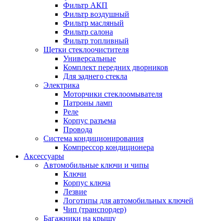
Фильтр АКП
Фильтр воздушный
Фильтр масляный
Фильтр салона
Фильтр топливный
Щетки стеклоочистителя
Универсальные
Комплект передних дворников
Для заднего стекла
Электрика
Моторчики стеклоомывателя
Патроны ламп
Реле
Корпус разъема
Провода
Система кондиционирования
Компрессор кондиционера
Аксессуары
Автомобильные ключи и чипы
Ключи
Корпус ключа
Лезвие
Логотипы для автомобильных ключей
Чип (транспордер)
Багажники на крышу