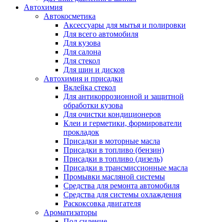
Автохимия
Автокосметика
Аксессуары для мытья и полировки
Для всего автомобиля
Для кузова
Для салона
Для стекол
Для шин и дисков
Автохимия и присадки
Вклейка стекол
Для антикоррозионной и защитной
обработки кузова
Для очистки кондиционеров
Клеи и герметики, формирователи
прокладок
Присадки в моторные масла
Присадки в топливо (бензин)
Присадки в топливо (дизель)
Присадки в трансмиссионные масла
Промывки масляной системы
Средства для ремонта автомобиля
Средства для системы охлаждения
Раскоксовка двигателя
Ароматизаторы
Под сидение