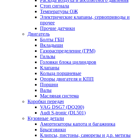
Расхода воздуха и абсолютного давления
Стоп сигнала
Температуры ОЖ
Электрические клапаны, сервоприводы и
прочее
Прочие датчики
Двигатель
Болты ГБЦ
Вкладыши
Газораспределение (ГРМ)
Гильзы
Головки блока цилиндров
Клапаны
Кольца поршневые
Опоры двигателя и КПП
Поршни
Валы
Масляная система
Коробки передач
VAG DSG7 (DQ200)
Audi S-tronic (DL501)
Кузовные детали
Амортизаторы капота и багажника
Брызговики
Клипсы, пистоны, саморезы и д.р. метизы