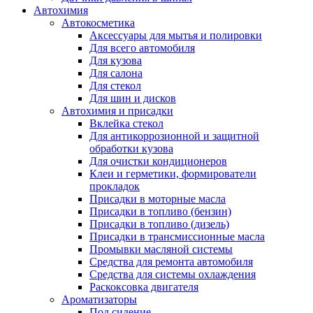
Автохимия
Автокосметика
Аксессуары для мытья и полировки
Для всего автомобиля
Для кузова
Для салона
Для стекол
Для шин и дисков
Автохимия и присадки
Вклейка стекол
Для антикоррозионной и защитной
обработки кузова
Для очистки кондиционеров
Клеи и герметики, формирователи
прокладок
Присадки в моторные масла
Присадки в топливо (бензин)
Присадки в топливо (дизель)
Присадки в трансмиссионные масла
Промывки масляной системы
Средства для ремонта автомобиля
Средства для системы охлаждения
Раскоксовка двигателя
Ароматизаторы
Под сидение