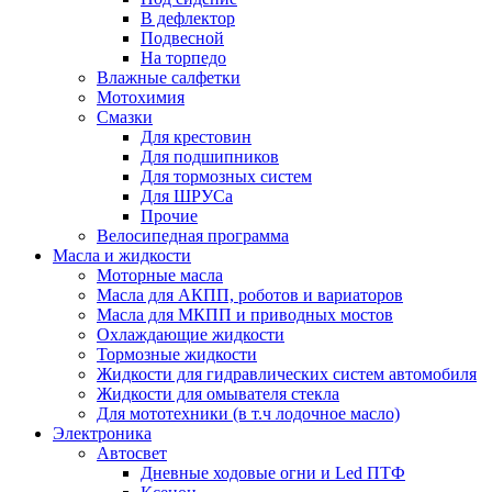
В дефлектор
Подвесной
На торпедо
Влажные салфетки
Мотохимия
Смазки
Для крестовин
Для подшипников
Для тормозных систем
Для ШРУСа
Прочие
Велосипедная программа
Масла и жидкости
Моторные масла
Масла для АКПП, роботов и вариаторов
Масла для МКПП и приводных мостов
Охлаждающие жидкости
Тормозные жидкости
Жидкости для гидравлических систем автомобиля
Жидкости для омывателя стекла
Для мототехники (в т.ч лодочное масло)
Электроника
Автосвет
Дневные ходовые огни и Led ПТФ