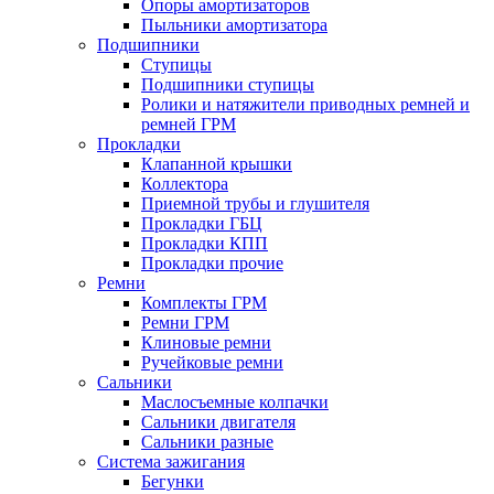
Опоры амортизаторов
Пыльники амортизатора
Подшипники
Ступицы
Подшипники ступицы
Ролики и натяжители приводных ремней и
ремней ГРМ
Прокладки
Клапанной крышки
Коллектора
Приемной трубы и глушителя
Прокладки ГБЦ
Прокладки КПП
Прокладки прочие
Ремни
Комплекты ГРМ
Ремни ГРМ
Клиновые ремни
Ручейковые ремни
Сальники
Маслосъемные колпачки
Сальники двигателя
Сальники разные
Система зажигания
Бегунки