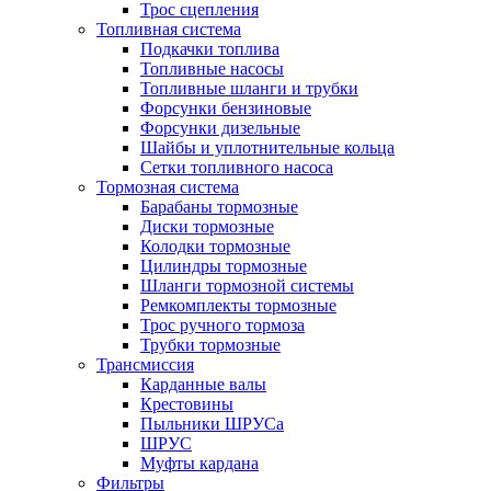
Трос сцепления
Топливная система
Подкачки топлива
Топливные насосы
Топливные шланги и трубки
Форсунки бензиновые
Форсунки дизельные
Шайбы и уплотнительные кольца
Сетки топливного насоса
Тормозная система
Барабаны тормозные
Диски тормозные
Колодки тормозные
Цилиндры тормозные
Шланги тормозной системы
Ремкомплекты тормозные
Трос ручного тормоза
Трубки тормозные
Трансмиссия
Карданные валы
Крестовины
Пыльники ШРУСа
ШРУС
Муфты кардана
Фильтры