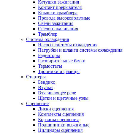
Катушки зажигания
Контакт прерывателя
Крышки трамблера
Провода высоковольтные
Свечи зажигания
Свечи накаливания
Трамблер
Система охлаждения
Насосы системы охлаждения
Патрубки и шланги системы охлаждения
Радиаторы
Расширительные бачки
Термостаты
Тройники и фланцы
Стартеры
Бендикс
Втулки
Втягивающее реле
Щетки и щеточные узлы
Сцепление
Диски сцепления
Комплекты сцепления
Корзины сцепления
Подшипники выжимные
Цилиндры сцепления