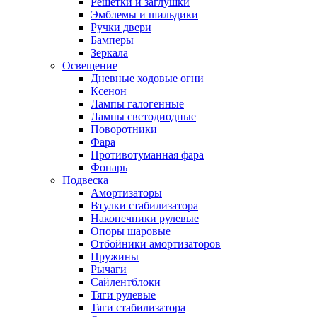
Решетки и заглушки
Эмблемы и шильдики
Ручки двери
Бамперы
Зеркала
Освещение
Дневные ходовые огни
Ксенон
Лампы галогенные
Лампы светодиодные
Поворотники
Фара
Противотуманная фара
Фонарь
Подвеска
Амортизаторы
Втулки стабилизатора
Наконечники рулевые
Опоры шаровые
Отбойники амортизаторов
Пружины
Рычаги
Сайлентблоки
Тяги рулевые
Тяги стабилизатора