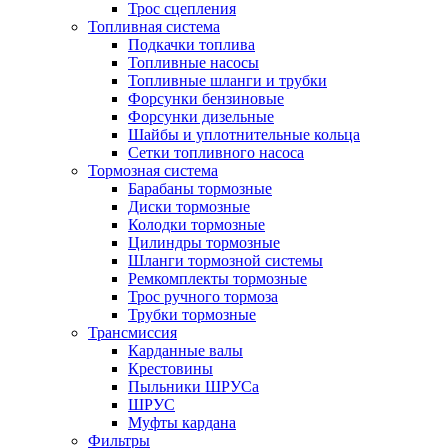
Трос сцепления
Топливная система
Подкачки топлива
Топливные насосы
Топливные шланги и трубки
Форсунки бензиновые
Форсунки дизельные
Шайбы и уплотнительные кольца
Сетки топливного насоса
Тормозная система
Барабаны тормозные
Диски тормозные
Колодки тормозные
Цилиндры тормозные
Шланги тормозной системы
Ремкомплекты тормозные
Трос ручного тормоза
Трубки тормозные
Трансмиссия
Карданные валы
Крестовины
Пыльники ШРУСа
ШРУС
Муфты кардана
Фильтры