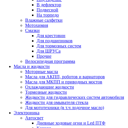
В дефлектор
Подвесной
На торпедо
Влажные салфетки
Мотохимия
Смазки
Для крестовин
Для подшипников
Для тормозных систем
Для ШРУСа
Прочие
Велосипедная программа
Масла и жидкости
Моторные масла
Масла для АКПП, роботов и вариаторов
Масла для МКПП и приводных мостов
Охлаждающие жидкости
Тормозные жидкости
Жидкости для гидравлических систем автомобиля
Жидкости для омывателя стекла
Для мототехники (в т.ч лодочное масло)
Электроника
Автосвет
Дневные ходовые огни и Led ПТФ