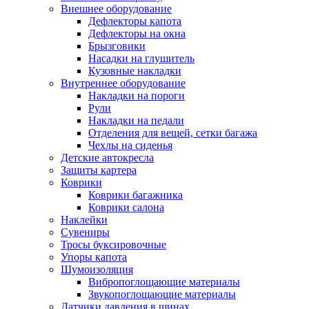
Внешнее оборудование
Дефлекторы капота
Дефлекторы на окна
Брызговики
Насадки на глушитель
Кузовные накладки
Внутреннее оборудование
Накладки на пороги
Рули
Накладки на педали
Отделения для вещей, сетки багажа
Чехлы на сиденья
Детские автокресла
Защиты картера
Коврики
Коврики багажника
Коврики салона
Наклейки
Сувениры
Тросы буксировочные
Упоры капота
Шумоизоляция
Вибропоглощающие материалы
Звукопоглощающие материалы
Датчики давления в шинах