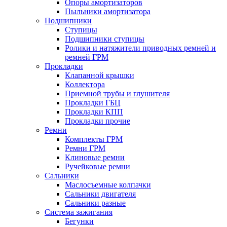
Опоры амортизаторов
Пыльники амортизатора
Подшипники
Ступицы
Подшипники ступицы
Ролики и натяжители приводных ремней и
ремней ГРМ
Прокладки
Клапанной крышки
Коллектора
Приемной трубы и глушителя
Прокладки ГБЦ
Прокладки КПП
Прокладки прочие
Ремни
Комплекты ГРМ
Ремни ГРМ
Клиновые ремни
Ручейковые ремни
Сальники
Маслосъемные колпачки
Сальники двигателя
Сальники разные
Система зажигания
Бегунки