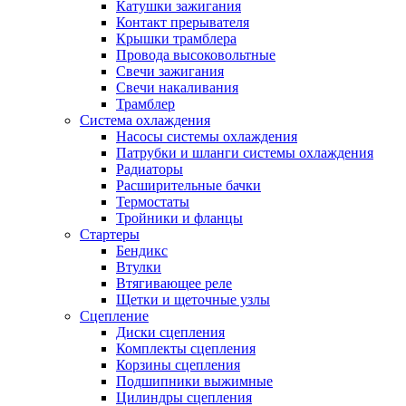
Катушки зажигания
Контакт прерывателя
Крышки трамблера
Провода высоковольтные
Свечи зажигания
Свечи накаливания
Трамблер
Система охлаждения
Насосы системы охлаждения
Патрубки и шланги системы охлаждения
Радиаторы
Расширительные бачки
Термостаты
Тройники и фланцы
Стартеры
Бендикс
Втулки
Втягивающее реле
Щетки и щеточные узлы
Сцепление
Диски сцепления
Комплекты сцепления
Корзины сцепления
Подшипники выжимные
Цилиндры сцепления