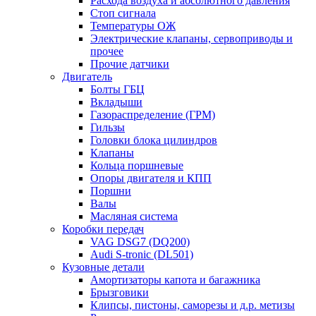
Расхода воздуха и абсолютного давления
Стоп сигнала
Температуры ОЖ
Электрические клапаны, сервоприводы и
прочее
Прочие датчики
Двигатель
Болты ГБЦ
Вкладыши
Газораспределение (ГРМ)
Гильзы
Головки блока цилиндров
Клапаны
Кольца поршневые
Опоры двигателя и КПП
Поршни
Валы
Масляная система
Коробки передач
VAG DSG7 (DQ200)
Audi S-tronic (DL501)
Кузовные детали
Амортизаторы капота и багажника
Брызговики
Клипсы, пистоны, саморезы и д.р. метизы