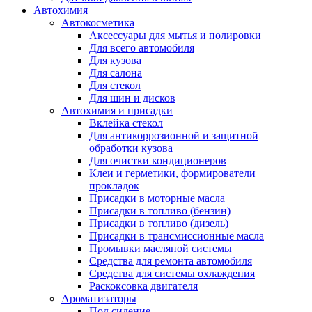
Автохимия
Автокосметика
Аксессуары для мытья и полировки
Для всего автомобиля
Для кузова
Для салона
Для стекол
Для шин и дисков
Автохимия и присадки
Вклейка стекол
Для антикоррозионной и защитной
обработки кузова
Для очистки кондиционеров
Клеи и герметики, формирователи
прокладок
Присадки в моторные масла
Присадки в топливо (бензин)
Присадки в топливо (дизель)
Присадки в трансмиссионные масла
Промывки масляной системы
Средства для ремонта автомобиля
Средства для системы охлаждения
Раскоксовка двигателя
Ароматизаторы
Под сидение