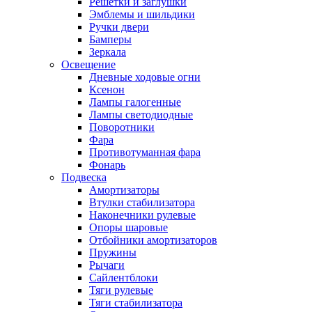
Решетки и заглушки
Эмблемы и шильдики
Ручки двери
Бамперы
Зеркала
Освещение
Дневные ходовые огни
Ксенон
Лампы галогенные
Лампы светодиодные
Поворотники
Фара
Противотуманная фара
Фонарь
Подвеска
Амортизаторы
Втулки стабилизатора
Наконечники рулевые
Опоры шаровые
Отбойники амортизаторов
Пружины
Рычаги
Сайлентблоки
Тяги рулевые
Тяги стабилизатора