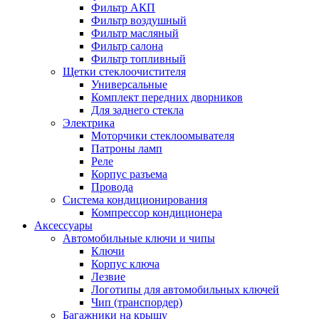
Фильтр АКП
Фильтр воздушный
Фильтр масляный
Фильтр салона
Фильтр топливный
Щетки стеклоочистителя
Универсальные
Комплект передних дворников
Для заднего стекла
Электрика
Моторчики стеклоомывателя
Патроны ламп
Реле
Корпус разъема
Провода
Система кондиционирования
Компрессор кондиционера
Аксессуары
Автомобильные ключи и чипы
Ключи
Корпус ключа
Лезвие
Логотипы для автомобильных ключей
Чип (транспордер)
Багажники на крышу