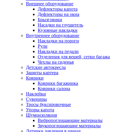
Внешнее оборудование
Дефлекторы капота
Дефлекторы на окна
Брызговики
Насадки на глушитель
Кузовные накладки
Внутреннее оборудование
Накладки на пороги
Рули
Накладки на педали
Отделения для вещей, сетки багажа
Чехлы на сиденья
Детские автокресла
Защиты картера
Коврики
Коврики багажника
Коврики салона
Наклейки
Сувениры
Тросы буксировочные
Упоры капота
Шумоизоляция
Вибропоглощающие материалы
Звукопоглощающие материалы
Датчики давления в шинах