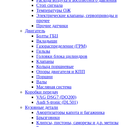
Расхода воздуха и абсолютного давления
Стоп сигнала
Температуры ОЖ
Электрические клапаны, сервоприводы и
прочее
Прочие датчики
Двигатель
Болты ГБЦ
Вкладыши
Газораспределение (ГРМ)
Гильзы
Головки блока цилиндров
Клапаны
Кольца поршневые
Опоры двигателя и КПП
Поршни
Валы
Масляная система
Коробки передач
VAG DSG7 (DQ200)
Audi S-tronic (DL501)
Кузовные детали
Амортизаторы капота и багажника
Брызговики
Клипсы, пистоны, саморезы и д.р. метизы