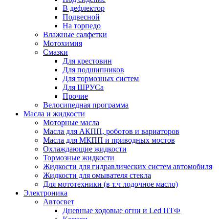
В дефлектор
Подвесной
На торпедо
Влажные салфетки
Мотохимия
Смазки
Для крестовин
Для подшипников
Для тормозных систем
Для ШРУСа
Прочие
Велосипедная программа
Масла и жидкости
Моторные масла
Масла для АКПП, роботов и вариаторов
Масла для МКПП и приводных мостов
Охлаждающие жидкости
Тормозные жидкости
Жидкости для гидравлических систем автомобиля
Жидкости для омывателя стекла
Для мототехники (в т.ч лодочное масло)
Электроника
Автосвет
Дневные ходовые огни и Led ПТФ