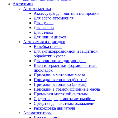
Автохимия
Автокосметика
Аксессуары для мытья и полировки
Для всего автомобиля
Для кузова
Для салона
Для стекол
Для шин и дисков
Автохимия и присадки
Вклейка стекол
Для антикоррозионной и защитной
обработки кузова
Для очистки кондиционеров
Клеи и герметики, формирователи
прокладок
Присадки в моторные масла
Присадки в топливо (бензин)
Присадки в топливо (дизель)
Присадки в трансмиссионные масла
Промывки масляной системы
Средства для ремонта автомобиля
Средства для системы охлаждения
Раскоксовка двигателя
Ароматизаторы
Под сидение