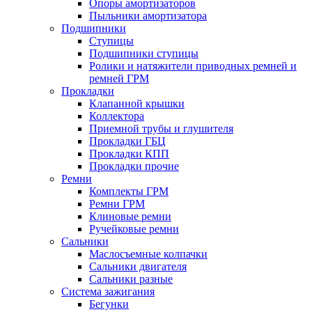
Опоры амортизаторов
Пыльники амортизатора
Подшипники
Ступицы
Подшипники ступицы
Ролики и натяжители приводных ремней и
ремней ГРМ
Прокладки
Клапанной крышки
Коллектора
Приемной трубы и глушителя
Прокладки ГБЦ
Прокладки КПП
Прокладки прочие
Ремни
Комплекты ГРМ
Ремни ГРМ
Клиновые ремни
Ручейковые ремни
Сальники
Маслосъемные колпачки
Сальники двигателя
Сальники разные
Система зажигания
Бегунки