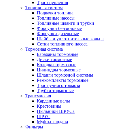
Трос сцепления
Топливная система
Подкачки топлива
Топливные насосы
Топливные шланги и трубки
Форсунки бензиновые
Форсунки дизельные
Шайбы и уплотнительные кольца
Сетки топливного насоса
Тормозная система
Барабаны тормозные
Диски тормозные
Колодки тормозные
Цилиндры тормозные
Шланги тормозной системы
Ремкомплекты тормозные
Трос ручного тормоза
Трубки тормозные
Трансмиссия
Карданные валы
Крестовины
Пыльники ШРУСа
ШРУС
Муфты кардана
Фильтры