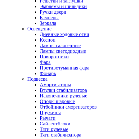
Решетки и заглушки
Эмблемы и шильдики
Ручки двери
Бамперы
Зеркала
Освещение
Дневные ходовые огни
Ксенон
Лампы галогенные
Лампы светодиодные
Поворотники
Фара
Противотуманная фара
Фонарь
Подвеска
Амортизаторы
Втулки стабилизатора
Наконечники рулевые
Опоры шаровые
Отбойники амортизаторов
Пружины
Рычаги
Сайлентблоки
Тяги рулевые
Тяги стабилизатора