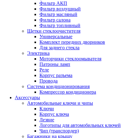
Фильтр АКП
Фильтр воздушный
Фильтр масляный
Фильтр салона
Фильтр топливный
Щетки стеклоочистителя
Универсальные
Комплект передних дворников
Для заднего стекла
Электрика
Моторчики стеклоомывателя
Патроны ламп
Реле
Корпус разъема
Провода
Система кондиционирования
Компрессор кондиционера
Аксессуары
Автомобильные ключи и чипы
Ключи
Корпус ключа
Лезвие
Логотипы для автомобильных ключей
Чип (транспордер)
Багажники на крышу