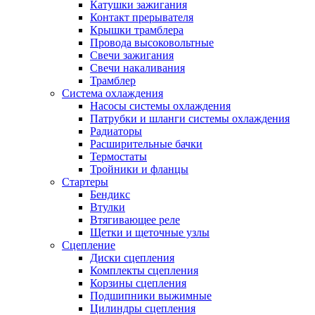
Катушки зажигания
Контакт прерывателя
Крышки трамблера
Провода высоковольтные
Свечи зажигания
Свечи накаливания
Трамблер
Система охлаждения
Насосы системы охлаждения
Патрубки и шланги системы охлаждения
Радиаторы
Расширительные бачки
Термостаты
Тройники и фланцы
Стартеры
Бендикс
Втулки
Втягивающее реле
Щетки и щеточные узлы
Сцепление
Диски сцепления
Комплекты сцепления
Корзины сцепления
Подшипники выжимные
Цилиндры сцепления