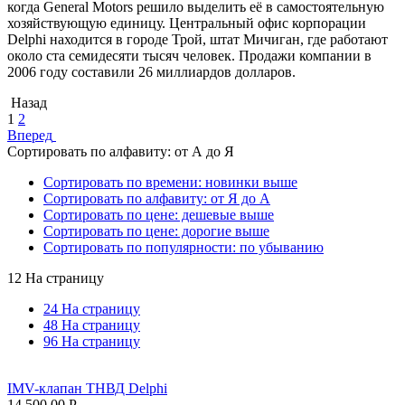
когда General Motors решило выделить её в самостоятельную
хозяйствующую единицу. Центральный офис корпорации
Delphi
находится в городе Трой, штат Мичиган, где работают
около ста семидесяти тысяч человек. Продажи компании в
2006 году составили 26 миллиардов долларов.
Назад
1
2
Вперед
Сортировать по алфавиту: от А до Я
Сортировать по времени: новинки выше
Сортировать по алфавиту: от Я до А
Сортировать по цене: дешевые выше
Сортировать по цене: дорогие выше
Сортировать по популярности: по убыванию
12 На страницу
24 На страницу
48 На страницу
96 На страницу
IMV-клапан ТНВД Delphi
14 500.00
Р