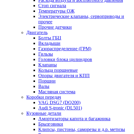
Расхода воздуха и абсолютного давления
Стоп сигнала
Температуры ОЖ
Электрические клапаны, сервоприводы и
прочее
Прочие датчики
Двигатель
Болты ГБЦ
Вкладыши
Газораспределение (ГРМ)
Гильзы
Головки блока цилиндров
Клапаны
Кольца поршневые
Опоры двигателя и КПП
Поршни
Валы
Масляная система
Коробки передач
VAG DSG7 (DQ200)
Audi S-tronic (DL501)
Кузовные детали
Амортизаторы капота и багажника
Брызговики
Клипсы, пистоны, саморезы и д.р. метизы