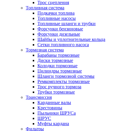
Трос сцепления
Топливная система
Подкачки топлива
Топливные насосы
Топливные шланги и трубки
Форсунки бензиновые
Форсунки дизельные
Шайбы и уплотнительные кольца
Сетки топливного насоса
Тормозная система
Барабаны тормозные
Диски тормозные
Колодки тормозные
Цилиндры тормозные
Шланги тормозной системы
Ремкомплекты тормозные
Трос ручного тормоза
Трубки тормозные
Трансмиссия
Карданные валы
Крестовины
Пыльники ШРУСа
ШРУС
Муфты кардана
Фильтры