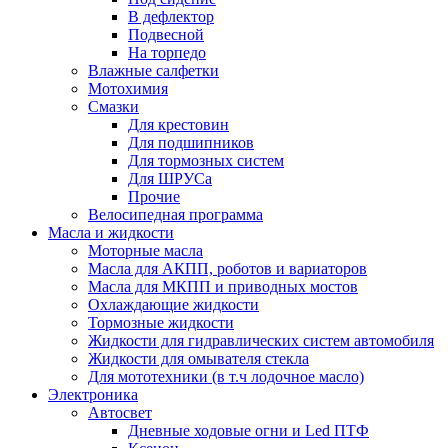
В дефлектор
Подвесной
На торпедо
Влажные салфетки
Мотохимия
Смазки
Для крестовин
Для подшипников
Для тормозных систем
Для ШРУСа
Прочие
Велосипедная программа
Масла и жидкости
Моторные масла
Масла для АКПП, роботов и вариаторов
Масла для МКПП и приводных мостов
Охлаждающие жидкости
Тормозные жидкости
Жидкости для гидравлических систем автомобиля
Жидкости для омывателя стекла
Для мототехники (в т.ч лодочное масло)
Электроника
Автосвет
Дневные ходовые огни и Led ПТФ