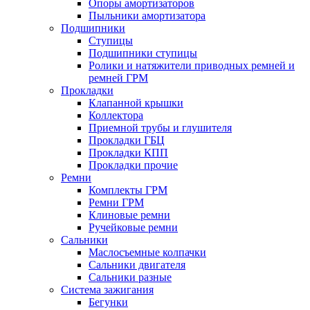
Опоры амортизаторов
Пыльники амортизатора
Подшипники
Ступицы
Подшипники ступицы
Ролики и натяжители приводных ремней и
ремней ГРМ
Прокладки
Клапанной крышки
Коллектора
Приемной трубы и глушителя
Прокладки ГБЦ
Прокладки КПП
Прокладки прочие
Ремни
Комплекты ГРМ
Ремни ГРМ
Клиновые ремни
Ручейковые ремни
Сальники
Маслосъемные колпачки
Сальники двигателя
Сальники разные
Система зажигания
Бегунки