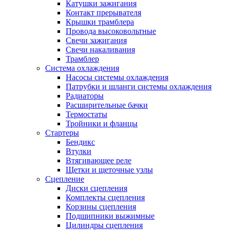
Катушки зажигания
Контакт прерывателя
Крышки трамблера
Провода высоковольтные
Свечи зажигания
Свечи накаливания
Трамблер
Система охлаждения
Насосы системы охлаждения
Патрубки и шланги системы охлаждения
Радиаторы
Расширительные бачки
Термостаты
Тройники и фланцы
Стартеры
Бендикс
Втулки
Втягивающее реле
Щетки и щеточные узлы
Сцепление
Диски сцепления
Комплекты сцепления
Корзины сцепления
Подшипники выжимные
Цилиндры сцепления