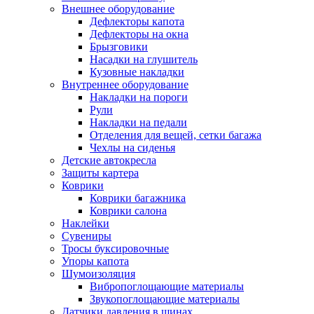
Внешнее оборудование
Дефлекторы капота
Дефлекторы на окна
Брызговики
Насадки на глушитель
Кузовные накладки
Внутреннее оборудование
Накладки на пороги
Рули
Накладки на педали
Отделения для вещей, сетки багажа
Чехлы на сиденья
Детские автокресла
Защиты картера
Коврики
Коврики багажника
Коврики салона
Наклейки
Сувениры
Тросы буксировочные
Упоры капота
Шумоизоляция
Вибропоглощающие материалы
Звукопоглощающие материалы
Датчики давления в шинах