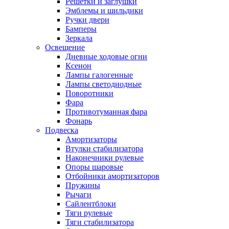
Решетки и заглушки
Эмблемы и шильдики
Ручки двери
Бамперы
Зеркала
Освещение
Дневные ходовые огни
Ксенон
Лампы галогенные
Лампы светодиодные
Поворотники
Фара
Противотуманная фара
Фонарь
Подвеска
Амортизаторы
Втулки стабилизатора
Наконечники рулевые
Опоры шаровые
Отбойники амортизаторов
Пружины
Рычаги
Сайлентблоки
Тяги рулевые
Тяги стабилизатора