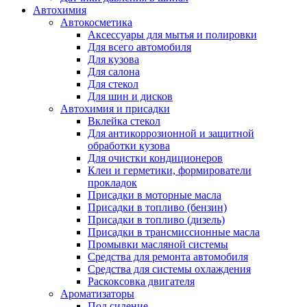
Автохимия
Автокосметика
Аксессуары для мытья и полировки
Для всего автомобиля
Для кузова
Для салона
Для стекол
Для шин и дисков
Автохимия и присадки
Вклейка стекол
Для антикоррозионной и защитной
обработки кузова
Для очистки кондиционеров
Клеи и герметики, формирователи
прокладок
Присадки в моторные масла
Присадки в топливо (бензин)
Присадки в топливо (дизель)
Присадки в трансмиссионные масла
Промывки масляной системы
Средства для ремонта автомобиля
Средства для системы охлаждения
Раскоксовка двигателя
Ароматизаторы
Под сидение