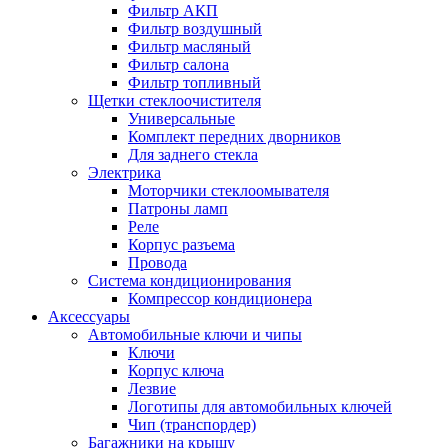
Фильтр АКП
Фильтр воздушный
Фильтр масляный
Фильтр салона
Фильтр топливный
Щетки стеклоочистителя
Универсальные
Комплект передних дворников
Для заднего стекла
Электрика
Моторчики стеклоомывателя
Патроны ламп
Реле
Корпус разъема
Провода
Система кондиционирования
Компрессор кондиционера
Аксессуары
Автомобильные ключи и чипы
Ключи
Корпус ключа
Лезвие
Логотипы для автомобильных ключей
Чип (транспордер)
Багажники на крышу