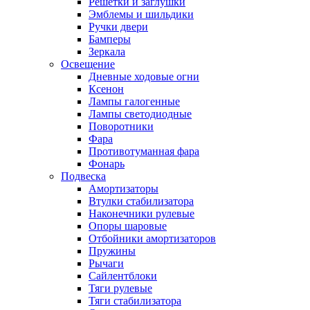
Решетки и заглушки
Эмблемы и шильдики
Ручки двери
Бамперы
Зеркала
Освещение
Дневные ходовые огни
Ксенон
Лампы галогенные
Лампы светодиодные
Поворотники
Фара
Противотуманная фара
Фонарь
Подвеска
Амортизаторы
Втулки стабилизатора
Наконечники рулевые
Опоры шаровые
Отбойники амортизаторов
Пружины
Рычаги
Сайлентблоки
Тяги рулевые
Тяги стабилизатора