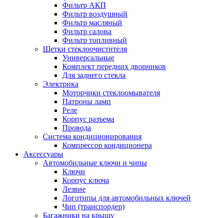
Фильтр АКП
Фильтр воздушный
Фильтр масляный
Фильтр салона
Фильтр топливный
Щетки стеклоочистителя
Универсальные
Комплект передних дворников
Для заднего стекла
Электрика
Моторчики стеклоомывателя
Патроны ламп
Реле
Корпус разъема
Провода
Система кондиционирования
Компрессор кондиционера
Аксессуары
Автомобильные ключи и чипы
Ключи
Корпус ключа
Лезвие
Логотипы для автомобильных ключей
Чип (транспордер)
Багажники на крышу