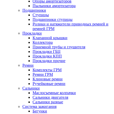
Опоры амортизаторов
Пыльники амортизатора
Подшипники
Ступицы
Подшипники ступицы
Ролики и натяжители приводных ремней и
ремней ГРМ
Прокладки
Клапанной крышки
Коллектора
Приемной трубы и глушителя
Прокладки ГБЦ
Прокладки КПП
Прокладки прочие
Ремни
Комплекты ГРМ
Ремни ГРМ
Клиновые ремни
Ручейковые ремни
Сальники
Маслосъемные колпачки
Сальники двигателя
Сальники разные
Система зажигания
Бегунки