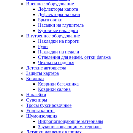
Внешнее оборудование
Дефлекторы капота
Дефлекторы на окна
Брызговики
Насадки на глушитель
Кузовные накладки
Внутреннее оборудование
Накладки на пороги
Рули
Накладки на педали
Отделения для вещей, сетки багажа
Чехлы на сиденья
Детские автокресла
Защиты картера
Коврики
Коврики багажника
Коврики салона
Наклейки
Сувениры
Тросы буксировочные
Упоры капота
Шумоизоляция
Вибропоглощающие материалы
Звукопоглощающие материалы
Датчики давления в шинах