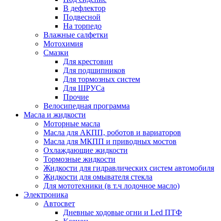
В дефлектор
Подвесной
На торпедо
Влажные салфетки
Мотохимия
Смазки
Для крестовин
Для подшипников
Для тормозных систем
Для ШРУСа
Прочие
Велосипедная программа
Масла и жидкости
Моторные масла
Масла для АКПП, роботов и вариаторов
Масла для МКПП и приводных мостов
Охлаждающие жидкости
Тормозные жидкости
Жидкости для гидравлических систем автомобиля
Жидкости для омывателя стекла
Для мототехники (в т.ч лодочное масло)
Электроника
Автосвет
Дневные ходовые огни и Led ПТФ