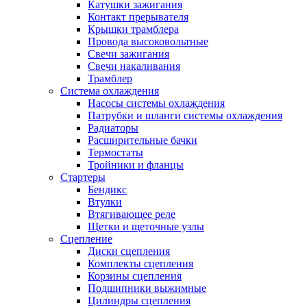
Катушки зажигания
Контакт прерывателя
Крышки трамблера
Провода высоковольтные
Свечи зажигания
Свечи накаливания
Трамблер
Система охлаждения
Насосы системы охлаждения
Патрубки и шланги системы охлаждения
Радиаторы
Расширительные бачки
Термостаты
Тройники и фланцы
Стартеры
Бендикс
Втулки
Втягивающее реле
Щетки и щеточные узлы
Сцепление
Диски сцепления
Комплекты сцепления
Корзины сцепления
Подшипники выжимные
Цилиндры сцепления