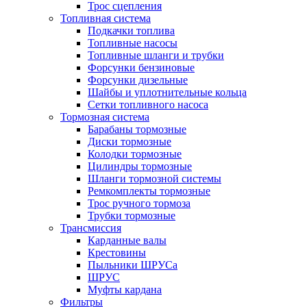
Трос сцепления
Топливная система
Подкачки топлива
Топливные насосы
Топливные шланги и трубки
Форсунки бензиновые
Форсунки дизельные
Шайбы и уплотнительные кольца
Сетки топливного насоса
Тормозная система
Барабаны тормозные
Диски тормозные
Колодки тормозные
Цилиндры тормозные
Шланги тормозной системы
Ремкомплекты тормозные
Трос ручного тормоза
Трубки тормозные
Трансмиссия
Карданные валы
Крестовины
Пыльники ШРУСа
ШРУС
Муфты кардана
Фильтры