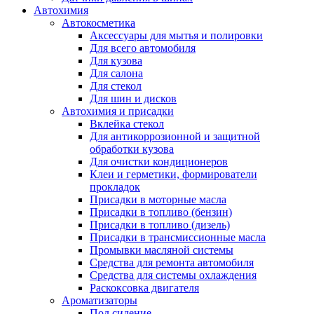
Автохимия
Автокосметика
Аксессуары для мытья и полировки
Для всего автомобиля
Для кузова
Для салона
Для стекол
Для шин и дисков
Автохимия и присадки
Вклейка стекол
Для антикоррозионной и защитной
обработки кузова
Для очистки кондиционеров
Клеи и герметики, формирователи
прокладок
Присадки в моторные масла
Присадки в топливо (бензин)
Присадки в топливо (дизель)
Присадки в трансмиссионные масла
Промывки масляной системы
Средства для ремонта автомобиля
Средства для системы охлаждения
Раскоксовка двигателя
Ароматизаторы
Под сидение