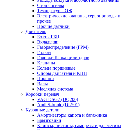
Расхода воздуха и абсолютного давления
Стоп сигнала
Температуры ОЖ
Электрические клапаны, сервоприводы и
прочее
Прочие датчики
Двигатель
Болты ГБЦ
Вкладыши
Газораспределение (ГРМ)
Гильзы
Головки блока цилиндров
Клапаны
Кольца поршневые
Опоры двигателя и КПП
Поршни
Валы
Масляная система
Коробки передач
VAG DSG7 (DQ200)
Audi S-tronic (DL501)
Кузовные детали
Амортизаторы капота и багажника
Брызговики
Клипсы, пистоны, саморезы и д.р. метизы