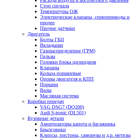
Расхода воздуха и абсолютного давления
Стоп сигнала
Температуры ОЖ
Электрические клапаны, сервоприводы и
прочее
Прочие датчики
Двигатель
Болты ГБЦ
Вкладыши
Газораспределение (ГРМ)
Гильзы
Головки блока цилиндров
Клапаны
Кольца поршневые
Опоры двигателя и КПП
Поршни
Валы
Масляная система
Коробки передач
VAG DSG7 (DQ200)
Audi S-tronic (DL501)
Кузовные детали
Амортизаторы капота и багажника
Брызговики
Клипсы, пистоны, саморезы и д.р. метизы