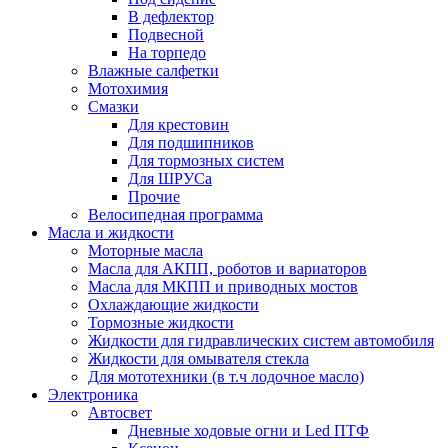
В дефлектор
Подвесной
На торпедо
Влажные салфетки
Мотохимия
Смазки
Для крестовин
Для подшипников
Для тормозных систем
Для ШРУСа
Прочие
Велосипедная программа
Масла и жидкости
Моторные масла
Масла для АКПП, роботов и вариаторов
Масла для МКПП и приводных мостов
Охлаждающие жидкости
Тормозные жидкости
Жидкости для гидравлических систем автомобиля
Жидкости для омывателя стекла
Для мототехники (в т.ч лодочное масло)
Электроника
Автосвет
Дневные ходовые огни и Led ПТФ