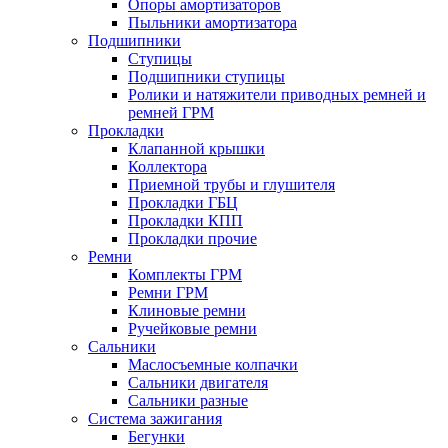
Опоры амортизаторов
Пыльники амортизатора
Подшипники
Ступицы
Подшипники ступицы
Ролики и натяжители приводных ремней и
ремней ГРМ
Прокладки
Клапанной крышки
Коллектора
Приемной трубы и глушителя
Прокладки ГБЦ
Прокладки КПП
Прокладки прочие
Ремни
Комплекты ГРМ
Ремни ГРМ
Клиновые ремни
Ручейковые ремни
Сальники
Маслосъемные колпачки
Сальники двигателя
Сальники разные
Система зажигания
Бегунки