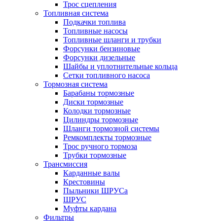
Трос сцепления
Топливная система
Подкачки топлива
Топливные насосы
Топливные шланги и трубки
Форсунки бензиновые
Форсунки дизельные
Шайбы и уплотнительные кольца
Сетки топливного насоса
Тормозная система
Барабаны тормозные
Диски тормозные
Колодки тормозные
Цилиндры тормозные
Шланги тормозной системы
Ремкомплекты тормозные
Трос ручного тормоза
Трубки тормозные
Трансмиссия
Карданные валы
Крестовины
Пыльники ШРУСа
ШРУС
Муфты кардана
Фильтры