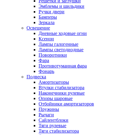
Решетки и заглушки
Эмблемы и шильдики
Ручки двери
Бамперы
Зеркала
Освещение
Дневные ходовые огни
Ксенон
Лампы галогенные
Лампы светодиодные
Поворотники
Фара
Противотуманная фара
Фонарь
Подвеска
Амортизаторы
Втулки стабилизатора
Наконечники рулевые
Опоры шаровые
Отбойники амортизаторов
Пружины
Рычаги
Сайлентблоки
Тяги рулевые
Тяги стабилизатора