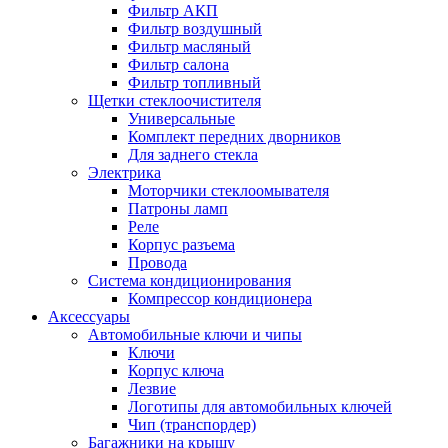
Фильтр АКП
Фильтр воздушный
Фильтр масляный
Фильтр салона
Фильтр топливный
Щетки стеклоочистителя
Универсальные
Комплект передних дворников
Для заднего стекла
Электрика
Моторчики стеклоомывателя
Патроны ламп
Реле
Корпус разъема
Провода
Система кондиционирования
Компрессор кондиционера
Аксессуары
Автомобильные ключи и чипы
Ключи
Корпус ключа
Лезвие
Логотипы для автомобильных ключей
Чип (транспордер)
Багажники на крышу