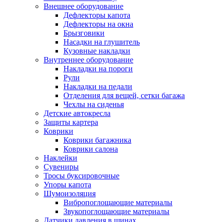
Внешнее оборудование
Дефлекторы капота
Дефлекторы на окна
Брызговики
Насадки на глушитель
Кузовные накладки
Внутреннее оборудование
Накладки на пороги
Рули
Накладки на педали
Отделения для вещей, сетки багажа
Чехлы на сиденья
Детские автокресла
Защиты картера
Коврики
Коврики багажника
Коврики салона
Наклейки
Сувениры
Тросы буксировочные
Упоры капота
Шумоизоляция
Вибропоглощающие материалы
Звукопоглощающие материалы
Датчики давления в шинах