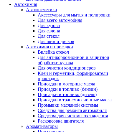
Автохимия
Автокосметика
Аксессуары для мытья и полировки
Для всего автомобиля
Для кузова
Для салона
Для стекол
Для шин и дисков
Автохимия и присадки
Вклейка стекол
Для антикоррозионной и защитной
обработки кузова
Для очистки кондиционеров
Клеи и герметики, формирователи
прокладок
Присадки в моторные масла
Присадки в топливо (бензин)
Присадки в топливо (дизель)
Присадки в трансмиссионные масла
Промывки масляной системы
Средства для ремонта автомобиля
Средства для системы охлаждения
Раскоксовка двигателя
Ароматизаторы
Под сидение