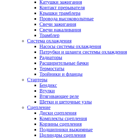
Катушки зажигания
Контакт прерывателя
Крышки трамблера
Провода высоковольтные
Свечи зажигания
Свечи накаливания
Трамблер
Система охлаждения
Насосы системы охлаждения
Патрубки и шланги системы охлаждения
Радиаторы
Расширительные бачки
Термостаты
Тройники и фланцы
Стартеры
Бендикс
Втулки
Втягивающее реле
Щетки и щеточные узлы
Сцепление
Диски сцепления
Комплекты сцепления
Корзины сцепления
Подшипники выжимные
Цилиндры сцепления