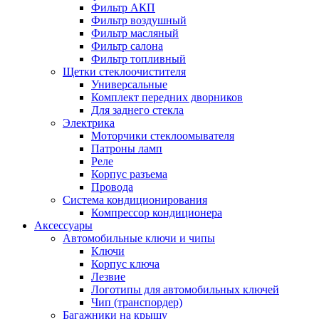
Фильтр АКП
Фильтр воздушный
Фильтр масляный
Фильтр салона
Фильтр топливный
Щетки стеклоочистителя
Универсальные
Комплект передних дворников
Для заднего стекла
Электрика
Моторчики стеклоомывателя
Патроны ламп
Реле
Корпус разъема
Провода
Система кондиционирования
Компрессор кондиционера
Аксессуары
Автомобильные ключи и чипы
Ключи
Корпус ключа
Лезвие
Логотипы для автомобильных ключей
Чип (транспордер)
Багажники на крышу