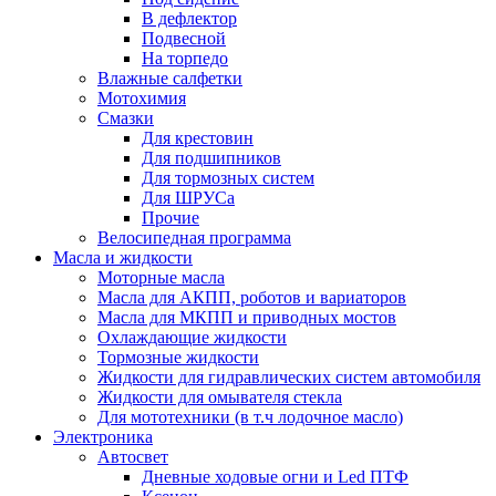
В дефлектор
Подвесной
На торпедо
Влажные салфетки
Мотохимия
Смазки
Для крестовин
Для подшипников
Для тормозных систем
Для ШРУСа
Прочие
Велосипедная программа
Масла и жидкости
Моторные масла
Масла для АКПП, роботов и вариаторов
Масла для МКПП и приводных мостов
Охлаждающие жидкости
Тормозные жидкости
Жидкости для гидравлических систем автомобиля
Жидкости для омывателя стекла
Для мототехники (в т.ч лодочное масло)
Электроника
Автосвет
Дневные ходовые огни и Led ПТФ