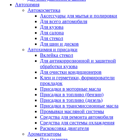
Автохимия
Автокосметика
Аксессуары для мытья и полировки
Для всего автомобиля
Для кузова
Для салона
Для стекол
Для шин и дисков
Автохимия и присадки
Вклейка стекол
Для антикоррозионной и защитной
обработки кузова
Для очистки кондиционеров
Клеи и герметики, формирователи
прокладок
Присадки в моторные масла
Присадки в топливо (бензин)
Присадки в топливо (дизель)
Присадки в трансмиссионные масла
Промывки масляной системы
Средства для ремонта автомобиля
Средства для системы охлаждения
Раскоксовка двигателя
Ароматизаторы
Под сидение