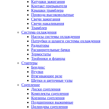
Катушки зажигания
Контакт прерывателя
Крышки трамблера
Провода высоковольтные
Свечи зажигания
Свечи накаливания
Трамблер
Система охлаждения
Насосы системы охлаждения
Патрубки и шланги системы охлаждения
Радиаторы
Расширительные бачки
Термостаты
Тройники и фланцы
Стартеры
Бендикс
Втулки
Втягивающее реле
Щетки и щеточные узлы
Сцепление
Диски сцепления
Комплекты сцепления
Корзины сцепления
Подшипники выжимные
Цилиндры сцепления