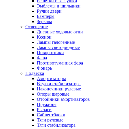
Решетки и заглушки
Эмблемы и шильдики
Ручки двери
Бамперы
Зеркала
Освещение
Дневные ходовые огни
Ксенон
Лампы галогенные
Лампы светодиодные
Поворотники
Фара
Противотуманная фара
Фонарь
Подвеска
Амортизаторы
Втулки стабилизатора
Наконечники рулевые
Опоры шаровые
Отбойники амортизаторов
Пружины
Рычаги
Сайлентблоки
Тяги рулевые
Тяги стабилизатора