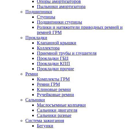
Опоры амортизаторов
Пыльники амортизатора
Подшипники
Ступицы
Подшипники ступицы
Ролики и натяжители приводных ремней и
ремней ГРМ
Прокладки
Клапанной крышки
Коллектора
Приемной трубы и глушителя
Прокладки ГБЦ
Прокладки КПП
Прокладки прочие
Ремни
Комплекты ГРМ
Ремни ГРМ
Клиновые ремни
Ручейковые ремни
Сальники
Маслосъемные колпачки
Сальники двигателя
Сальники разные
Система зажигания
Бегунки