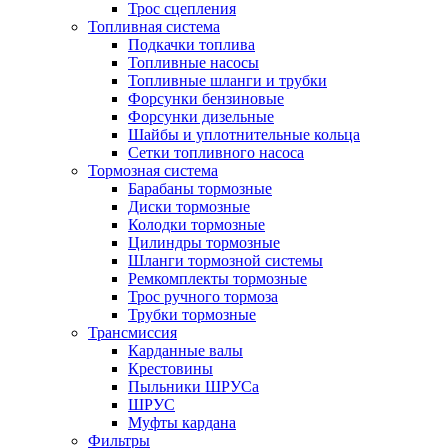
Трос сцепления
Топливная система
Подкачки топлива
Топливные насосы
Топливные шланги и трубки
Форсунки бензиновые
Форсунки дизельные
Шайбы и уплотнительные кольца
Сетки топливного насоса
Тормозная система
Барабаны тормозные
Диски тормозные
Колодки тормозные
Цилиндры тормозные
Шланги тормозной системы
Ремкомплекты тормозные
Трос ручного тормоза
Трубки тормозные
Трансмиссия
Карданные валы
Крестовины
Пыльники ШРУСа
ШРУС
Муфты кардана
Фильтры