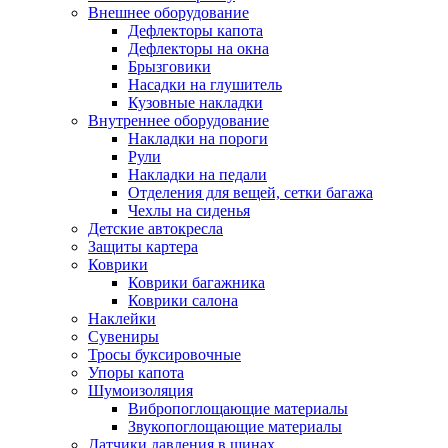
Внешнее оборудование
Дефлекторы капота
Дефлекторы на окна
Брызговики
Насадки на глушитель
Кузовные накладки
Внутреннее оборудование
Накладки на пороги
Рули
Накладки на педали
Отделения для вещей, сетки багажа
Чехлы на сиденья
Детские автокресла
Защиты картера
Коврики
Коврики багажника
Коврики салона
Наклейки
Сувениры
Тросы буксировочные
Упоры капота
Шумоизоляция
Вибропоглощающие материалы
Звукопоглощающие материалы
Датчики давления в шинах