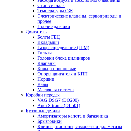
Расхода воздуха и абсолютного давления
Стоп сигнала
Температуры ОЖ
Электрические клапаны, сервоприводы и
прочее
Прочие датчики
Двигатель
Болты ГБЦ
Вкладыши
Газораспределение (ГРМ)
Гильзы
Головки блока цилиндров
Клапаны
Кольца поршневые
Опоры двигателя и КПП
Поршни
Валы
Масляная система
Коробки передач
VAG DSG7 (DQ200)
Audi S-tronic (DL501)
Кузовные детали
Амортизаторы капота и багажника
Брызговики
Клипсы, пистоны, саморезы и д.р. метизы