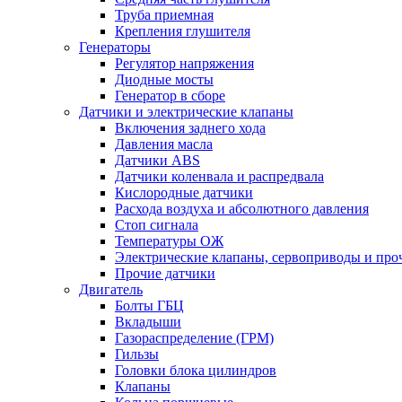
Труба приемная
Крепления глушителя
Генераторы
Регулятор напряжения
Диодные мосты
Генератор в сборе
Датчики и электрические клапаны
Включения заднего хода
Давления масла
Датчики ABS
Датчики коленвала и распредвала
Кислородные датчики
Расхода воздуха и абсолютного давления
Стоп сигнала
Температуры ОЖ
Электрические клапаны, сервоприводы и про
Прочие датчики
Двигатель
Болты ГБЦ
Вкладыши
Газораспределение (ГРМ)
Гильзы
Головки блока цилиндров
Клапаны