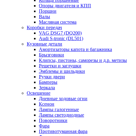
Кольца поршневые
Опоры двигателя и КПП
Поршни
Валы
Масляная система
Коробки передач
VAG DSG7 (DQ200)
Audi S-tronic (DL501)
Кузовные детали
Амортизаторы капота и багажника
Брызговики
Клипсы, пистоны, саморезы и д.р. метизы
Решетки и заглушки
Эмблемы и шильдики
Ручки двери
Бамперы
Зеркала
Освещение
Дневные ходовые огни
Ксенон
Лампы галогенные
Лампы светодиодные
Поворотники
Фара
Противотуманная фара