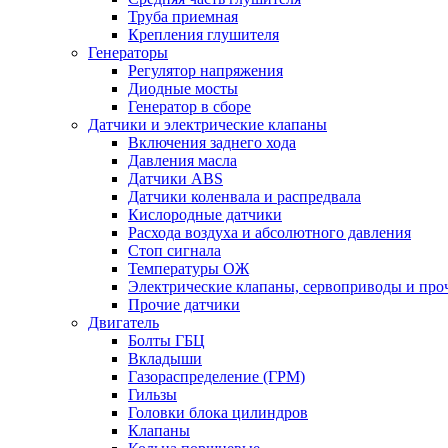
Труба приемная
Крепления глушителя
Генераторы
Регулятор напряжения
Диодные мосты
Генератор в сборе
Датчики и электрические клапаны
Включения заднего хода
Давления масла
Датчики ABS
Датчики коленвала и распредвала
Кислородные датчики
Расхода воздуха и абсолютного давления
Стоп сигнала
Температуры ОЖ
Электрические клапаны, сервоприводы и про
Прочие датчики
Двигатель
Болты ГБЦ
Вкладыши
Газораспределение (ГРМ)
Гильзы
Головки блока цилиндров
Клапаны