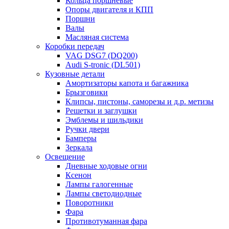
Кольца поршневые
Опоры двигателя и КПП
Поршни
Валы
Масляная система
Коробки передач
VAG DSG7 (DQ200)
Audi S-tronic (DL501)
Кузовные детали
Амортизаторы капота и багажника
Брызговики
Клипсы, пистоны, саморезы и д.р. метизы
Решетки и заглушки
Эмблемы и шильдики
Ручки двери
Бамперы
Зеркала
Освещение
Дневные ходовые огни
Ксенон
Лампы галогенные
Лампы светодиодные
Поворотники
Фара
Противотуманная фара