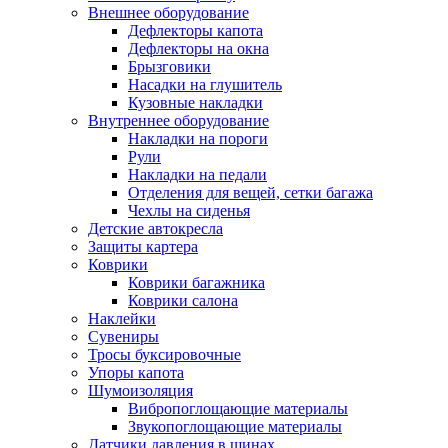
Внешнее оборудование
Дефлекторы капота
Дефлекторы на окна
Брызговики
Насадки на глушитель
Кузовные накладки
Внутреннее оборудование
Накладки на пороги
Рули
Накладки на педали
Отделения для вещей, сетки багажа
Чехлы на сиденья
Детские автокресла
Защиты картера
Коврики
Коврики багажника
Коврики салона
Наклейки
Сувениры
Тросы буксировочные
Упоры капота
Шумоизоляция
Вибропоглощающие материалы
Звукопоглощающие материалы
Датчики давления в шинах