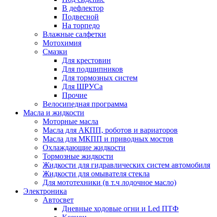
В дефлектор
Подвесной
На торпедо
Влажные салфетки
Мотохимия
Смазки
Для крестовин
Для подшипников
Для тормозных систем
Для ШРУСа
Прочие
Велосипедная программа
Масла и жидкости
Моторные масла
Масла для АКПП, роботов и вариаторов
Масла для МКПП и приводных мостов
Охлаждающие жидкости
Тормозные жидкости
Жидкости для гидравлических систем автомобиля
Жидкости для омывателя стекла
Для мототехники (в т.ч лодочное масло)
Электроника
Автосвет
Дневные ходовые огни и Led ПТФ