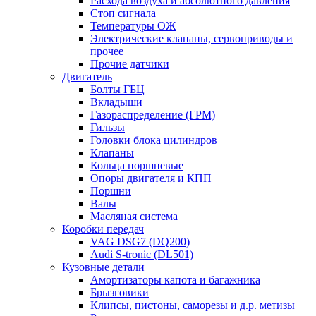
Расхода воздуха и абсолютного давления
Стоп сигнала
Температуры ОЖ
Электрические клапаны, сервоприводы и
прочее
Прочие датчики
Двигатель
Болты ГБЦ
Вкладыши
Газораспределение (ГРМ)
Гильзы
Головки блока цилиндров
Клапаны
Кольца поршневые
Опоры двигателя и КПП
Поршни
Валы
Масляная система
Коробки передач
VAG DSG7 (DQ200)
Audi S-tronic (DL501)
Кузовные детали
Амортизаторы капота и багажника
Брызговики
Клипсы, пистоны, саморезы и д.р. метизы