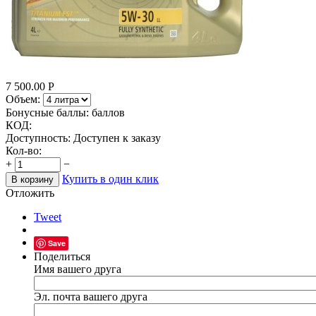
7 500.00
Р
Объем:
Бонусные баллы:
баллов
КОД:
Доступность:
Доступен к заказу
Кол-во:
+
−
Купить в один клик
В корзину
Отложить
Tweet
Save
Поделиться
Имя вашего друга
Эл. почта вашего друга