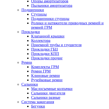
Опоры амортизаторов
Пыльники амортизатора
Подшипники
Ступицы
Подшипники ступицы
Ролики и натяжители приводных ремней и
ремней ГРМ
Прокладки
Клапанной крышки
Коллектора
Приемной трубы и глушителя
Прокладки ГБЦ
Прокладки КПП
Прокладки прочие
Ремни
Комплекты ГРМ
Ремни ГРМ
Клиновые ремни
Ручейковые ремни
Сальники
Маслосъемные колпачки
Сальники двигателя
Сальники разные
Система зажигания
Бегунки