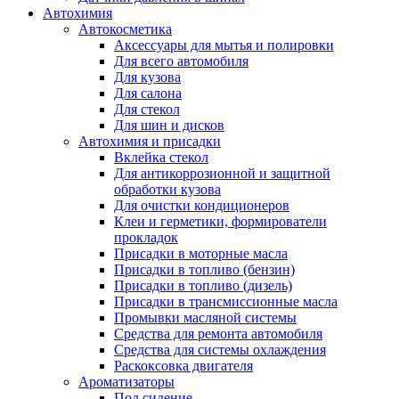
Автохимия
Автокосметика
Аксессуары для мытья и полировки
Для всего автомобиля
Для кузова
Для салона
Для стекол
Для шин и дисков
Автохимия и присадки
Вклейка стекол
Для антикоррозионной и защитной
обработки кузова
Для очистки кондиционеров
Клеи и герметики, формирователи
прокладок
Присадки в моторные масла
Присадки в топливо (бензин)
Присадки в топливо (дизель)
Присадки в трансмиссионные масла
Промывки масляной системы
Средства для ремонта автомобиля
Средства для системы охлаждения
Раскоксовка двигателя
Ароматизаторы
Под сидение