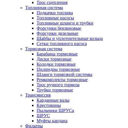
Трос сцепления
Топливная система
Подкачки топлива
Топливные насосы
Топливные шланги и трубки
Форсунки бензиновые
Форсунки дизельные
Шайбы и уплотнительные кольца
Сетки топливного насоса
Тормозная система
Барабаны тормозные
Диски тормозные
Колодки тормозные
Цилиндры тормозные
Шланги тормозной системы
Ремкомплекты тормозные
Трос ручного тормоза
Трубки тормозные
Трансмиссия
Карданные валы
Крестовины
Пыльники ШРУСа
ШРУС
Муфты кардана
Фильтры