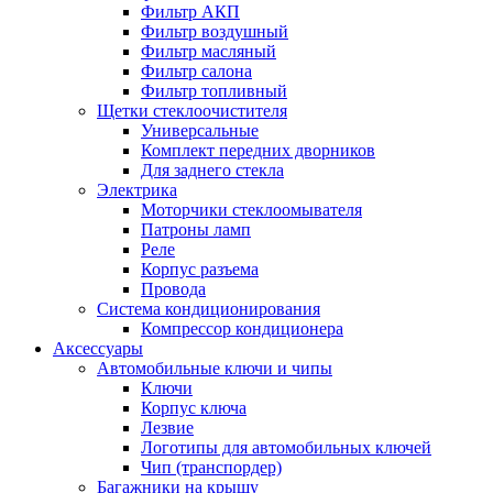
Фильтр АКП
Фильтр воздушный
Фильтр масляный
Фильтр салона
Фильтр топливный
Щетки стеклоочистителя
Универсальные
Комплект передних дворников
Для заднего стекла
Электрика
Моторчики стеклоомывателя
Патроны ламп
Реле
Корпус разъема
Провода
Система кондиционирования
Компрессор кондиционера
Аксессуары
Автомобильные ключи и чипы
Ключи
Корпус ключа
Лезвие
Логотипы для автомобильных ключей
Чип (транспордер)
Багажники на крышу