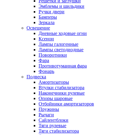
Решетки и заглушки
Эмблемы и шильдики
Ручки двери
Бамперы
Зеркала
Освещение
Дневные ходовые огни
Ксенон
Лампы галогенные
Лампы светодиодные
Поворотники
Фара
Противотуманная фара
Фонарь
Подвеска
Амортизаторы
Втулки стабилизатора
Наконечники рулевые
Опоры шаровые
Отбойники амортизаторов
Пружины
Рычаги
Сайлентблоки
Тяги рулевые
Тяги стабилизатора