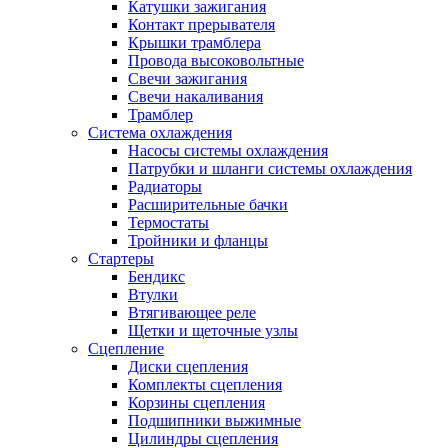
Катушки зажигания
Контакт прерывателя
Крышки трамблера
Провода высоковольтные
Свечи зажигания
Свечи накаливания
Трамблер
Система охлаждения
Насосы системы охлаждения
Патрубки и шланги системы охлаждения
Радиаторы
Расширительные бачки
Термостаты
Тройники и фланцы
Стартеры
Бендикс
Втулки
Втягивающее реле
Щетки и щеточные узлы
Сцепление
Диски сцепления
Комплекты сцепления
Корзины сцепления
Подшипники выжимные
Цилиндры сцепления