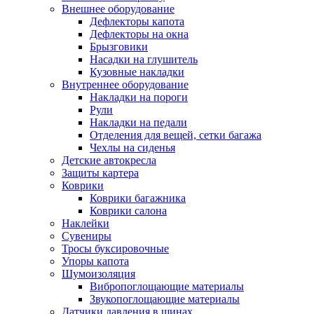
Внешнее оборудование
Дефлекторы капота
Дефлекторы на окна
Брызговики
Насадки на глушитель
Кузовные накладки
Внутреннее оборудование
Накладки на пороги
Рули
Накладки на педали
Отделения для вещей, сетки багажа
Чехлы на сиденья
Детские автокресла
Защиты картера
Коврики
Коврики багажника
Коврики салона
Наклейки
Сувениры
Тросы буксировочные
Упоры капота
Шумоизоляция
Вибропоглощающие материалы
Звукопоглощающие материалы
Датчики давления в шинах