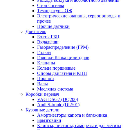
Расхода воздуха и абсолютного давления
Стоп сигнала
Температуры ОЖ
Электрические клапаны, сервоприводы и
прочее
Прочие датчики
Двигатель
Болты ГБЦ
Вкладыши
Газораспределение (ГРМ)
Гильзы
Головки блока цилиндров
Клапаны
Кольца поршневые
Опоры двигателя и КПП
Поршни
Валы
Масляная система
Коробки передач
VAG DSG7 (DQ200)
Audi S-tronic (DL501)
Кузовные детали
Амортизаторы капота и багажника
Брызговики
Клипсы, пистоны, саморезы и д.р. метизы