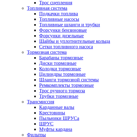
Трос сцепления
Топливная система
Подкачки топлива
Топливные насосы
Топливные шланги и трубки
Форсунки бензиновые
Форсунки дизельные
Шайбы и уплотнительные кольца
Сетки топливного насоса
Тормозная система
Барабаны тормозные
Диски тормозные
Колодки тормозные
Цилиндры тормозные
Шланги тормозной системы
Ремкомплекты тормозные
Трос ручного тормоза
Трубки тормозные
Трансмиссия
Карданные валы
Крестовины
Пыльники ШРУСа
ШРУС
Муфты кардана
Фильтры