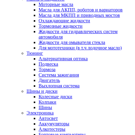
Моторные масла
Масла для АКПП, роботов и вариаторов
Масла для МКПП и приводных мостов
Охлаждающие жидкости
Тормозные жидкости
Жидкости для гидравлических систем
автомобиля
Жидкости для омывателя стекла
Для мототехники (в т.ч лодочное масло)
Тюнинг
Альтернативная оптика
Подвеска
Тормоза
Система зажигания
Двигатель
Выхлопная система
Шины и диски
Колесные диски
Колпаки
Шины
Электроника
Автосвет
Аккумуляторы
Алкотестеры
Бортовые компьютеры