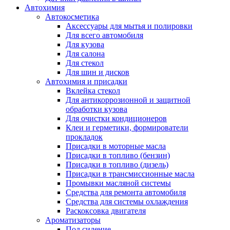
Автохимия
Автокосметика
Аксессуары для мытья и полировки
Для всего автомобиля
Для кузова
Для салона
Для стекол
Для шин и дисков
Автохимия и присадки
Вклейка стекол
Для антикоррозионной и защитной
обработки кузова
Для очистки кондиционеров
Клеи и герметики, формирователи
прокладок
Присадки в моторные масла
Присадки в топливо (бензин)
Присадки в топливо (дизель)
Присадки в трансмиссионные масла
Промывки масляной системы
Средства для ремонта автомобиля
Средства для системы охлаждения
Раскоксовка двигателя
Ароматизаторы
Под сидение