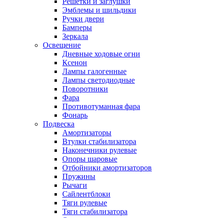
Решетки и заглушки
Эмблемы и шильдики
Ручки двери
Бамперы
Зеркала
Освещение
Дневные ходовые огни
Ксенон
Лампы галогенные
Лампы светодиодные
Поворотники
Фара
Противотуманная фара
Фонарь
Подвеска
Амортизаторы
Втулки стабилизатора
Наконечники рулевые
Опоры шаровые
Отбойники амортизаторов
Пружины
Рычаги
Сайлентблоки
Тяги рулевые
Тяги стабилизатора