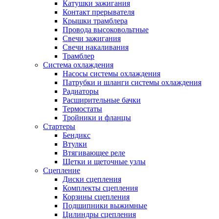
Катушки зажигания
Контакт прерывателя
Крышки трамблера
Провода высоковольтные
Свечи зажигания
Свечи накаливания
Трамблер
Система охлаждения
Насосы системы охлаждения
Патрубки и шланги системы охлаждения
Радиаторы
Расширительные бачки
Термостаты
Тройники и фланцы
Стартеры
Бендикс
Втулки
Втягивающее реле
Щетки и щеточные узлы
Сцепление
Диски сцепления
Комплекты сцепления
Корзины сцепления
Подшипники выжимные
Цилиндры сцепления