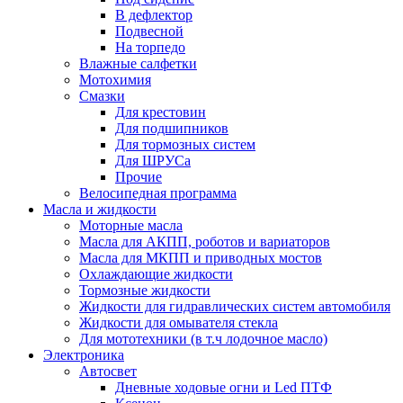
В дефлектор
Подвесной
На торпедо
Влажные салфетки
Мотохимия
Смазки
Для крестовин
Для подшипников
Для тормозных систем
Для ШРУСа
Прочие
Велосипедная программа
Масла и жидкости
Моторные масла
Масла для АКПП, роботов и вариаторов
Масла для МКПП и приводных мостов
Охлаждающие жидкости
Тормозные жидкости
Жидкости для гидравлических систем автомобиля
Жидкости для омывателя стекла
Для мототехники (в т.ч лодочное масло)
Электроника
Автосвет
Дневные ходовые огни и Led ПТФ