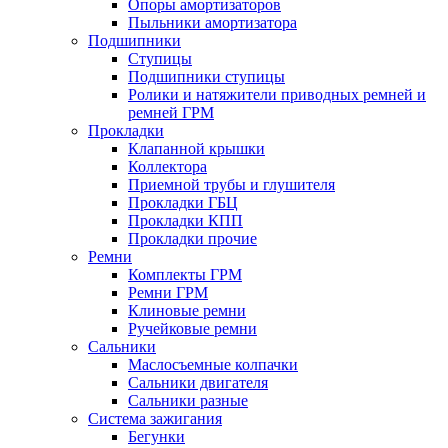
Опоры амортизаторов
Пыльники амортизатора
Подшипники
Ступицы
Подшипники ступицы
Ролики и натяжители приводных ремней и
ремней ГРМ
Прокладки
Клапанной крышки
Коллектора
Приемной трубы и глушителя
Прокладки ГБЦ
Прокладки КПП
Прокладки прочие
Ремни
Комплекты ГРМ
Ремни ГРМ
Клиновые ремни
Ручейковые ремни
Сальники
Маслосъемные колпачки
Сальники двигателя
Сальники разные
Система зажигания
Бегунки