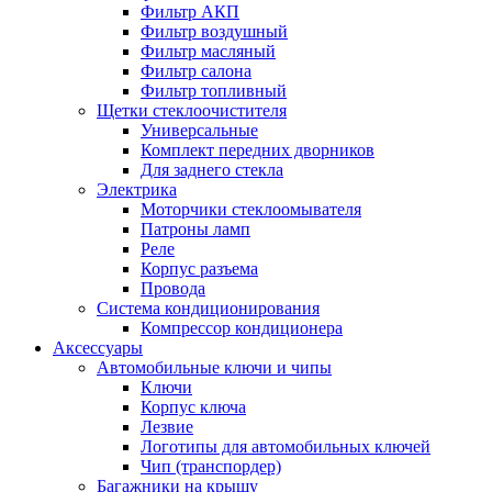
Фильтр АКП
Фильтр воздушный
Фильтр масляный
Фильтр салона
Фильтр топливный
Щетки стеклоочистителя
Универсальные
Комплект передних дворников
Для заднего стекла
Электрика
Моторчики стеклоомывателя
Патроны ламп
Реле
Корпус разъема
Провода
Система кондиционирования
Компрессор кондиционера
Аксессуары
Автомобильные ключи и чипы
Ключи
Корпус ключа
Лезвие
Логотипы для автомобильных ключей
Чип (транспордер)
Багажники на крышу