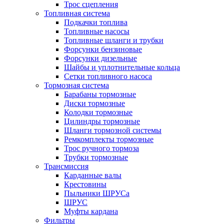
Трос сцепления
Топливная система
Подкачки топлива
Топливные насосы
Топливные шланги и трубки
Форсунки бензиновые
Форсунки дизельные
Шайбы и уплотнительные кольца
Сетки топливного насоса
Тормозная система
Барабаны тормозные
Диски тормозные
Колодки тормозные
Цилиндры тормозные
Шланги тормозной системы
Ремкомплекты тормозные
Трос ручного тормоза
Трубки тормозные
Трансмиссия
Карданные валы
Крестовины
Пыльники ШРУСа
ШРУС
Муфты кардана
Фильтры