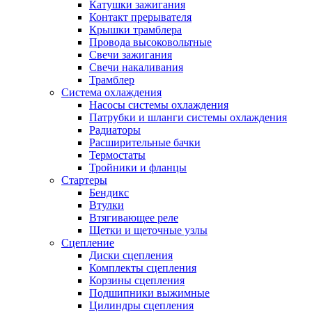
Катушки зажигания
Контакт прерывателя
Крышки трамблера
Провода высоковольтные
Свечи зажигания
Свечи накаливания
Трамблер
Система охлаждения
Насосы системы охлаждения
Патрубки и шланги системы охлаждения
Радиаторы
Расширительные бачки
Термостаты
Тройники и фланцы
Стартеры
Бендикс
Втулки
Втягивающее реле
Щетки и щеточные узлы
Сцепление
Диски сцепления
Комплекты сцепления
Корзины сцепления
Подшипники выжимные
Цилиндры сцепления