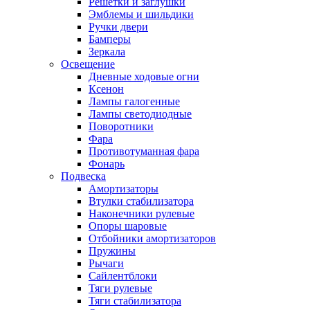
Решетки и заглушки
Эмблемы и шильдики
Ручки двери
Бамперы
Зеркала
Освещение
Дневные ходовые огни
Ксенон
Лампы галогенные
Лампы светодиодные
Поворотники
Фара
Противотуманная фара
Фонарь
Подвеска
Амортизаторы
Втулки стабилизатора
Наконечники рулевые
Опоры шаровые
Отбойники амортизаторов
Пружины
Рычаги
Сайлентблоки
Тяги рулевые
Тяги стабилизатора