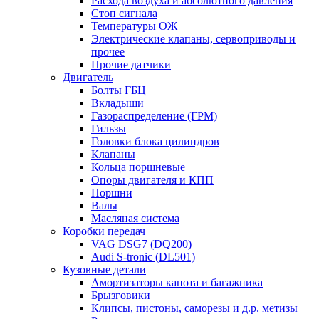
Расхода воздуха и абсолютного давления
Стоп сигнала
Температуры ОЖ
Электрические клапаны, сервоприводы и
прочее
Прочие датчики
Двигатель
Болты ГБЦ
Вкладыши
Газораспределение (ГРМ)
Гильзы
Головки блока цилиндров
Клапаны
Кольца поршневые
Опоры двигателя и КПП
Поршни
Валы
Масляная система
Коробки передач
VAG DSG7 (DQ200)
Audi S-tronic (DL501)
Кузовные детали
Амортизаторы капота и багажника
Брызговики
Клипсы, пистоны, саморезы и д.р. метизы