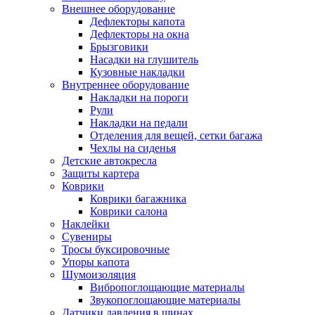
Внешнее оборудование
Дефлекторы капота
Дефлекторы на окна
Брызговики
Насадки на глушитель
Кузовные накладки
Внутреннее оборудование
Накладки на пороги
Рули
Накладки на педали
Отделения для вещей, сетки багажа
Чехлы на сиденья
Детские автокресла
Защиты картера
Коврики
Коврики багажника
Коврики салона
Наклейки
Сувениры
Тросы буксировочные
Упоры капота
Шумоизоляция
Вибропоглощающие материалы
Звукопоглощающие материалы
Датчики давления в шинах