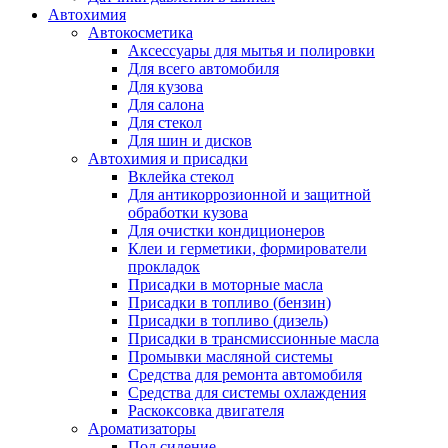
Автохимия
Автокосметика
Аксессуары для мытья и полировки
Для всего автомобиля
Для кузова
Для салона
Для стекол
Для шин и дисков
Автохимия и присадки
Вклейка стекол
Для антикоррозионной и защитной
обработки кузова
Для очистки кондиционеров
Клеи и герметики, формирователи
прокладок
Присадки в моторные масла
Присадки в топливо (бензин)
Присадки в топливо (дизель)
Присадки в трансмиссионные масла
Промывки масляной системы
Средства для ремонта автомобиля
Средства для системы охлаждения
Раскоксовка двигателя
Ароматизаторы
Под сидение