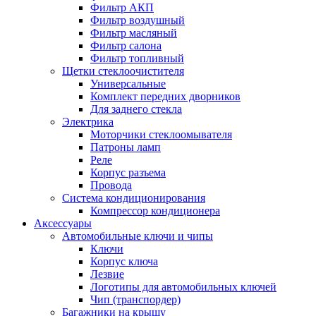
Фильтр АКП
Фильтр воздушный
Фильтр масляный
Фильтр салона
Фильтр топливный
Щетки стеклоочистителя
Универсальные
Комплект передних дворников
Для заднего стекла
Электрика
Моторчики стеклоомывателя
Патроны ламп
Реле
Корпус разъема
Провода
Система кондиционирования
Компрессор кондиционера
Аксессуары
Автомобильные ключи и чипы
Ключи
Корпус ключа
Лезвие
Логотипы для автомобильных ключей
Чип (транспордер)
Багажники на крышу