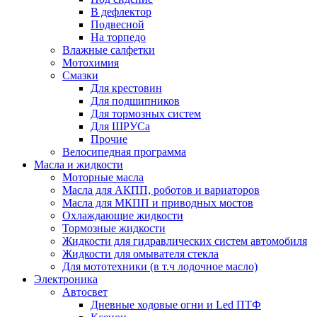
В дефлектор
Подвесной
На торпедо
Влажные салфетки
Мотохимия
Смазки
Для крестовин
Для подшипников
Для тормозных систем
Для ШРУСа
Прочие
Велосипедная программа
Масла и жидкости
Моторные масла
Масла для АКПП, роботов и вариаторов
Масла для МКПП и приводных мостов
Охлаждающие жидкости
Тормозные жидкости
Жидкости для гидравлических систем автомобиля
Жидкости для омывателя стекла
Для мототехники (в т.ч лодочное масло)
Электроника
Автосвет
Дневные ходовые огни и Led ПТФ