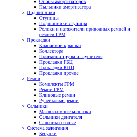
Опоры амортизаторов
Пыльники амортизатора
Подшипники
Ступицы
Подшипники ступицы
Ролики и натяжители приводных ремней и
ремней ГРМ
Прокладки
Клапанной крышки
Коллектора
Приемной трубы и глушителя
Прокладки ГБЦ
Прокладки КПП
Прокладки прочие
Ремни
Комплекты ГРМ
Ремни ГРМ
Клиновые ремни
Ручейковые ремни
Сальники
Маслосъемные колпачки
Сальники двигателя
Сальники разные
Система зажигания
Бегунки