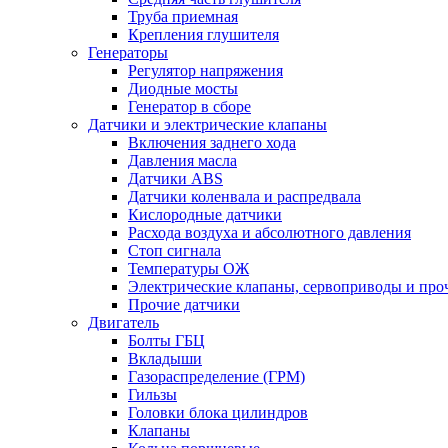
Труба приемная
Крепления глушителя
Генераторы
Регулятор напряжения
Диодные мосты
Генератор в сборе
Датчики и электрические клапаны
Включения заднего хода
Давления масла
Датчики ABS
Датчики коленвала и распредвала
Кислородные датчики
Расхода воздуха и абсолютного давления
Стоп сигнала
Температуры ОЖ
Электрические клапаны, сервоприводы и про
Прочие датчики
Двигатель
Болты ГБЦ
Вкладыши
Газораспределение (ГРМ)
Гильзы
Головки блока цилиндров
Клапаны