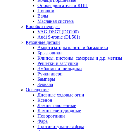
Кольца поршневые
Опоры двигателя и КПП
Поршни
Валы
Масляная система
Коробки передач
VAG DSG7 (DQ200)
Audi S-tronic (DL501)
Кузовные детали
Амортизаторы капота и багажника
Брызговики
Клипсы, пистоны, саморезы и д.р. метизы
Решетки и заглушки
Эмблемы и шильдики
Ручки двери
Бамперы
Зеркала
Освещение
Дневные ходовые огни
Ксенон
Лампы галогенные
Лампы светодиодные
Поворотники
Фара
Противотуманная фара