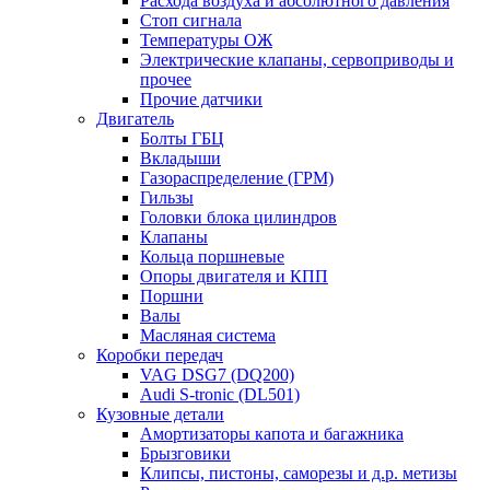
Расхода воздуха и абсолютного давления
Стоп сигнала
Температуры ОЖ
Электрические клапаны, сервоприводы и
прочее
Прочие датчики
Двигатель
Болты ГБЦ
Вкладыши
Газораспределение (ГРМ)
Гильзы
Головки блока цилиндров
Клапаны
Кольца поршневые
Опоры двигателя и КПП
Поршни
Валы
Масляная система
Коробки передач
VAG DSG7 (DQ200)
Audi S-tronic (DL501)
Кузовные детали
Амортизаторы капота и багажника
Брызговики
Клипсы, пистоны, саморезы и д.р. метизы