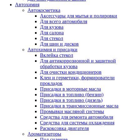
Автохимия
Автокосметика
Аксессуары для мытья и полировки
Для всего автомобиля
Для кузова
Для салона
Для стекол
Для шин и дисков
Автохимия и присадки
Вклейка стекол
Для антикоррозионной и защитной
обработки кузова
Для очистки кондиционеров
Клеи и герметики, формирователи
прокладок
Присадки в моторные масла
Присадки в топливо (бензин)
Присадки в топливо (дизель)
Присадки в трансмиссионные масла
Промывки масляной системы
Средства для ремонта автомобиля
Средства для системы охлаждения
Раскоксовка двигателя
Ароматизаторы
Под сидение