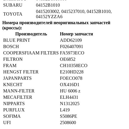
SUBARU
04152B1010
0415203002, 0415237010, 04152B1010,
TOYOTA
04152YZZA6
Номера производителей неоригинальных запчастей
(кроссы):
Производитель
Номер запчасти
BLUE PRINT
ADD62109
BOSCH
F026407091
COOPERSFIAAM FILTERS
FA5973ECO
FILTRON
OE6852
FRAM
CH10358ECO
HENGST FILTER
E210HD228
JAPANPARTS
FOECO078
KNECHT
OX416D1
MANN-FILTER
HU 6006 z
MECAFILTER
ELH4431
NIPPARTS
N1312025
PURFLUX
L419
SOFIMA
S5086PE
UFI
2508600