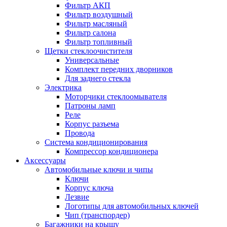
Фильтр АКП
Фильтр воздушный
Фильтр масляный
Фильтр салона
Фильтр топливный
Щетки стеклоочистителя
Универсальные
Комплект передних дворников
Для заднего стекла
Электрика
Моторчики стеклоомывателя
Патроны ламп
Реле
Корпус разъема
Провода
Система кондиционирования
Компрессор кондиционера
Аксессуары
Автомобильные ключи и чипы
Ключи
Корпус ключа
Лезвие
Логотипы для автомобильных ключей
Чип (транспордер)
Багажники на крышу