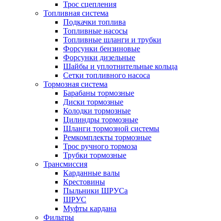
Трос сцепления
Топливная система
Подкачки топлива
Топливные насосы
Топливные шланги и трубки
Форсунки бензиновые
Форсунки дизельные
Шайбы и уплотнительные кольца
Сетки топливного насоса
Тормозная система
Барабаны тормозные
Диски тормозные
Колодки тормозные
Цилиндры тормозные
Шланги тормозной системы
Ремкомплекты тормозные
Трос ручного тормоза
Трубки тормозные
Трансмиссия
Карданные валы
Крестовины
Пыльники ШРУСа
ШРУС
Муфты кардана
Фильтры