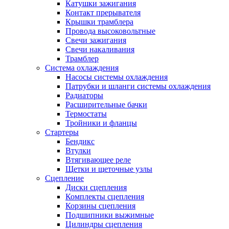
Катушки зажигания
Контакт прерывателя
Крышки трамблера
Провода высоковольтные
Свечи зажигания
Свечи накаливания
Трамблер
Система охлаждения
Насосы системы охлаждения
Патрубки и шланги системы охлаждения
Радиаторы
Расширительные бачки
Термостаты
Тройники и фланцы
Стартеры
Бендикс
Втулки
Втягивающее реле
Щетки и щеточные узлы
Сцепление
Диски сцепления
Комплекты сцепления
Корзины сцепления
Подшипники выжимные
Цилиндры сцепления