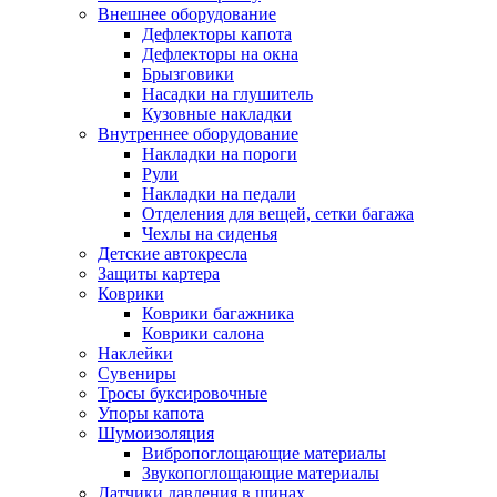
Внешнее оборудование
Дефлекторы капота
Дефлекторы на окна
Брызговики
Насадки на глушитель
Кузовные накладки
Внутреннее оборудование
Накладки на пороги
Рули
Накладки на педали
Отделения для вещей, сетки багажа
Чехлы на сиденья
Детские автокресла
Защиты картера
Коврики
Коврики багажника
Коврики салона
Наклейки
Сувениры
Тросы буксировочные
Упоры капота
Шумоизоляция
Вибропоглощающие материалы
Звукопоглощающие материалы
Датчики давления в шинах