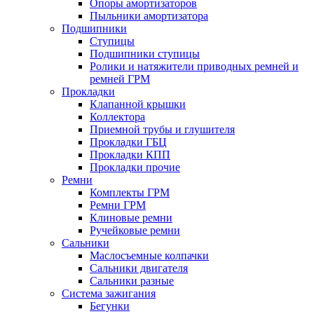
Опоры амортизаторов
Пыльники амортизатора
Подшипники
Ступицы
Подшипники ступицы
Ролики и натяжители приводных ремней и
ремней ГРМ
Прокладки
Клапанной крышки
Коллектора
Приемной трубы и глушителя
Прокладки ГБЦ
Прокладки КПП
Прокладки прочие
Ремни
Комплекты ГРМ
Ремни ГРМ
Клиновые ремни
Ручейковые ремни
Сальники
Маслосъемные колпачки
Сальники двигателя
Сальники разные
Система зажигания
Бегунки