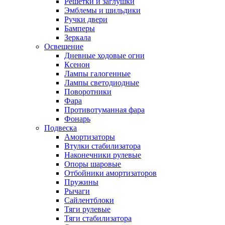
Решетки и заглушки
Эмблемы и шильдики
Ручки двери
Бамперы
Зеркала
Освещение
Дневные ходовые огни
Ксенон
Лампы галогенные
Лампы светодиодные
Поворотники
Фара
Противотуманная фара
Фонарь
Подвеска
Амортизаторы
Втулки стабилизатора
Наконечники рулевые
Опоры шаровые
Отбойники амортизаторов
Пружины
Рычаги
Сайлентблоки
Тяги рулевые
Тяги стабилизатора