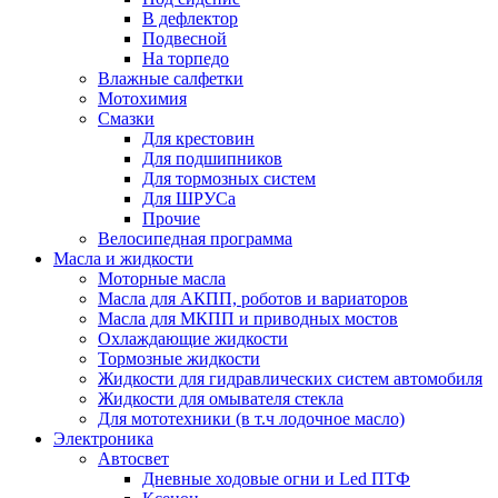
В дефлектор
Подвесной
На торпедо
Влажные салфетки
Мотохимия
Смазки
Для крестовин
Для подшипников
Для тормозных систем
Для ШРУСа
Прочие
Велосипедная программа
Масла и жидкости
Моторные масла
Масла для АКПП, роботов и вариаторов
Масла для МКПП и приводных мостов
Охлаждающие жидкости
Тормозные жидкости
Жидкости для гидравлических систем автомобиля
Жидкости для омывателя стекла
Для мототехники (в т.ч лодочное масло)
Электроника
Автосвет
Дневные ходовые огни и Led ПТФ