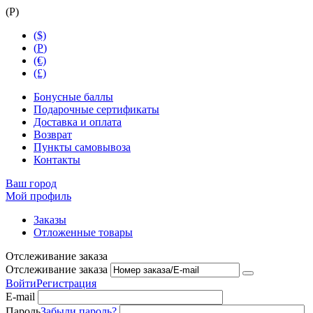
(
Р
)
($)
(
Р
)
(€)
(£)
Бонусные баллы
Подарочные сертификаты
Доставка и оплата
Возврат
Пункты самовывоза
Контакты
Ваш город
Мой профиль
Заказы
Отложенные товары
Отслеживание заказа
Отслеживание заказа
Войти
Регистрация
E-mail
Пароль
Забыли пароль?