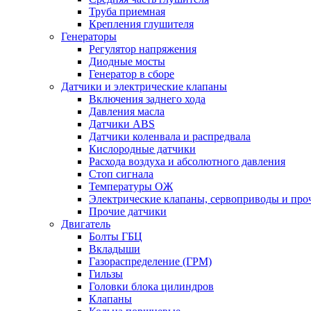
Труба приемная
Крепления глушителя
Генераторы
Регулятор напряжения
Диодные мосты
Генератор в сборе
Датчики и электрические клапаны
Включения заднего хода
Давления масла
Датчики ABS
Датчики коленвала и распредвала
Кислородные датчики
Расхода воздуха и абсолютного давления
Стоп сигнала
Температуры ОЖ
Электрические клапаны, сервоприводы и про
Прочие датчики
Двигатель
Болты ГБЦ
Вкладыши
Газораспределение (ГРМ)
Гильзы
Головки блока цилиндров
Клапаны