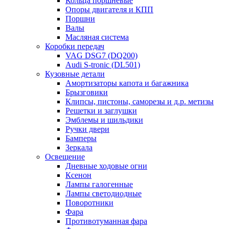
Кольца поршневые
Опоры двигателя и КПП
Поршни
Валы
Масляная система
Коробки передач
VAG DSG7 (DQ200)
Audi S-tronic (DL501)
Кузовные детали
Амортизаторы капота и багажника
Брызговики
Клипсы, пистоны, саморезы и д.р. метизы
Решетки и заглушки
Эмблемы и шильдики
Ручки двери
Бамперы
Зеркала
Освещение
Дневные ходовые огни
Ксенон
Лампы галогенные
Лампы светодиодные
Поворотники
Фара
Противотуманная фара