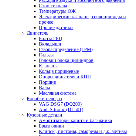
Расхода воздуха и абсолютного давления
Стоп сигнала
Температуры ОЖ
Электрические клапаны, сервоприводы и
прочее
Прочие датчики
Двигатель
Болты ГБЦ
Вкладыши
Газораспределение (ГРМ)
Гильзы
Головки блока цилиндров
Клапаны
Кольца поршневые
Опоры двигателя и КПП
Поршни
Валы
Масляная система
Коробки передач
VAG DSG7 (DQ200)
Audi S-tronic (DL501)
Кузовные детали
Амортизаторы капота и багажника
Брызговики
Клипсы, пистоны, саморезы и д.р. метизы