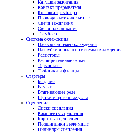
Катушки зажигания
Контакт прерывателя
Крышки трамблера
Провода высоковольтные
Свечи зажигания
Свечи накаливания
Трамблер
Система охлаждения
Насосы системы охлаждения
Патрубки и шланги системы охлаждения
Радиаторы
Расширительные бачки
Термостаты
Тройники и фланцы
Стартеры
Бендикс
Втулки
Втягивающее реле
Щетки и щеточные узлы
Сцепление
Диски сцепления
Комплекты сцепления
Корзины сцепления
Подшипники выжимные
Цилиндры сцепления