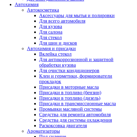
Автохимия
Автокосметика
Аксессуары для мытья и полировки
Для всего автомобиля
Для кузова
Для салона
Для стекол
Для шин и дисков
Автохимия и присадки
Вклейка стекол
Для антикоррозионной и защитной
обработки кузова
Для очистки кондиционеров
Клеи и герметики, формирователи
прокладок
Присадки в моторные масла
Присадки в топливо (бензин)
Присадки в топливо (дизель)
Присадки в трансмиссионные масла
Промывки масляной системы
Средства для ремонта автомобиля
Средства для системы охлаждения
Раскоксовка двигателя
Ароматизаторы
Под сидение