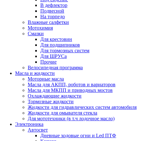
В дефлектор
Подвесной
На торпедо
Влажные салфетки
Мотохимия
Смазки
Для крестовин
Для подшипников
Для тормозных систем
Для ШРУСа
Прочие
Велосипедная программа
Масла и жидкости
Моторные масла
Масла для АКПП, роботов и вариаторов
Масла для МКПП и приводных мостов
Охлаждающие жидкости
Тормозные жидкости
Жидкости для гидравлических систем автомобиля
Жидкости для омывателя стекла
Для мототехники (в т.ч лодочное масло)
Электроника
Автосвет
Дневные ходовые огни и Led ПТФ