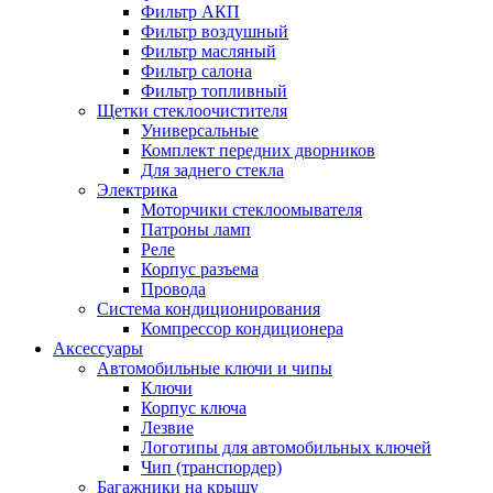
Фильтр АКП
Фильтр воздушный
Фильтр масляный
Фильтр салона
Фильтр топливный
Щетки стеклоочистителя
Универсальные
Комплект передних дворников
Для заднего стекла
Электрика
Моторчики стеклоомывателя
Патроны ламп
Реле
Корпус разъема
Провода
Система кондиционирования
Компрессор кондиционера
Аксессуары
Автомобильные ключи и чипы
Ключи
Корпус ключа
Лезвие
Логотипы для автомобильных ключей
Чип (транспордер)
Багажники на крышу