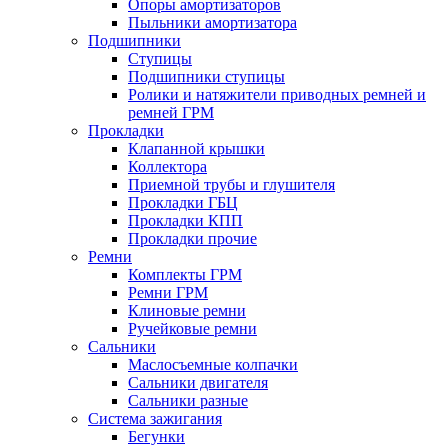
Опоры амортизаторов
Пыльники амортизатора
Подшипники
Ступицы
Подшипники ступицы
Ролики и натяжители приводных ремней и
ремней ГРМ
Прокладки
Клапанной крышки
Коллектора
Приемной трубы и глушителя
Прокладки ГБЦ
Прокладки КПП
Прокладки прочие
Ремни
Комплекты ГРМ
Ремни ГРМ
Клиновые ремни
Ручейковые ремни
Сальники
Маслосъемные колпачки
Сальники двигателя
Сальники разные
Система зажигания
Бегунки