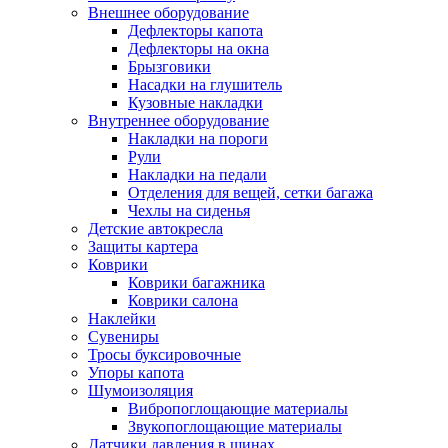
Внешнее оборудование
Дефлекторы капота
Дефлекторы на окна
Брызговики
Насадки на глушитель
Кузовные накладки
Внутреннее оборудование
Накладки на пороги
Рули
Накладки на педали
Отделения для вещей, сетки багажа
Чехлы на сиденья
Детские автокресла
Защиты картера
Коврики
Коврики багажника
Коврики салона
Наклейки
Сувениры
Тросы буксировочные
Упоры капота
Шумоизоляция
Вибропоглощающие материалы
Звукопоглощающие материалы
Датчики давления в шинах