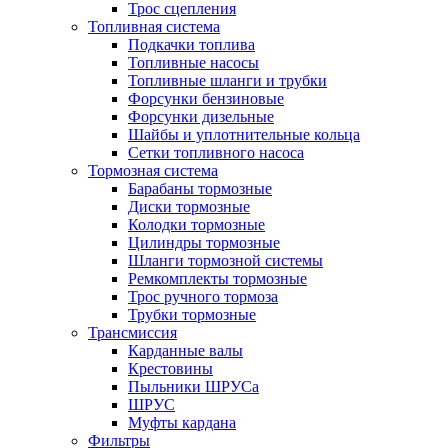
Трос сцепления
Топливная система
Подкачки топлива
Топливные насосы
Топливные шланги и трубки
Форсунки бензиновые
Форсунки дизельные
Шайбы и уплотнительные кольца
Сетки топливного насоса
Тормозная система
Барабаны тормозные
Диски тормозные
Колодки тормозные
Цилиндры тормозные
Шланги тормозной системы
Ремкомплекты тормозные
Трос ручного тормоза
Трубки тормозные
Трансмиссия
Карданные валы
Крестовины
Пыльники ШРУСа
ШРУС
Муфты кардана
Фильтры