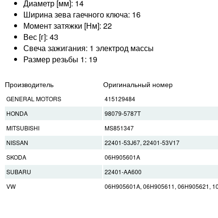
Диаметр [мм]: 14
Ширина зева гаечного ключа: 16
Момент затяжки [Нм]: 22
Вес [г]: 43
Свеча зажигания: 1 электрод массы
Размер резьбы 1: 19
Производитель
Оригинальный номер
GENERAL MOTORS
415129484
HONDA
98079-5787T
MITSUBISHI
MS851347
NISSAN
22401-53J67, 22401-53V17
SKODA
06H905601A
SUBARU
22401-AA600
VW
06H905601A, 06H905611, 06H905621, 1