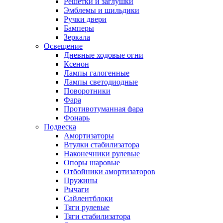
Решетки и заглушки
Эмблемы и шильдики
Ручки двери
Бамперы
Зеркала
Освещение
Дневные ходовые огни
Ксенон
Лампы галогенные
Лампы светодиодные
Поворотники
Фара
Противотуманная фара
Фонарь
Подвеска
Амортизаторы
Втулки стабилизатора
Наконечники рулевые
Опоры шаровые
Отбойники амортизаторов
Пружины
Рычаги
Сайлентблоки
Тяги рулевые
Тяги стабилизатора