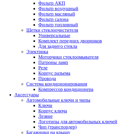
Фильтр АКП
Фильтр воздушный
Фильтр масляный
Фильтр салона
Фильтр топливный
Щетки стеклоочистителя
Универсальные
Комплект передних дворников
Для заднего стекла
Электрика
Моторчики стеклоомывателя
Патроны ламп
Реле
Корпус разъема
Провода
Система кондиционирования
Компрессор кондиционера
Аксессуары
Автомобильные ключи и чипы
Ключи
Корпус ключа
Лезвие
Логотипы для автомобильных ключей
Чип (транспордер)
Багажники на крышу