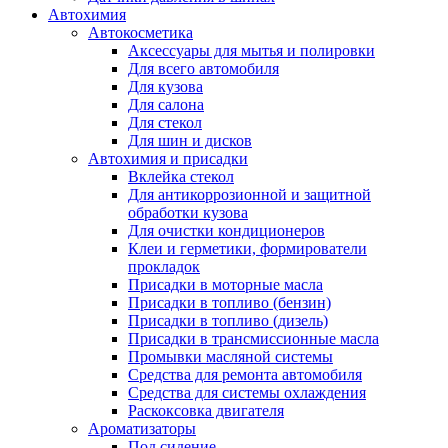
Автохимия
Автокосметика
Аксессуары для мытья и полировки
Для всего автомобиля
Для кузова
Для салона
Для стекол
Для шин и дисков
Автохимия и присадки
Вклейка стекол
Для антикоррозионной и защитной
обработки кузова
Для очистки кондиционеров
Клеи и герметики, формирователи
прокладок
Присадки в моторные масла
Присадки в топливо (бензин)
Присадки в топливо (дизель)
Присадки в трансмиссионные масла
Промывки масляной системы
Средства для ремонта автомобиля
Средства для системы охлаждения
Раскоксовка двигателя
Ароматизаторы
Под сидение