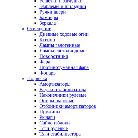
Решетки и заглушки
Эмблемы и шильдики
Ручки двери
Бамперы
Зеркала
Освещение
Дневные ходовые огни
Ксенон
Лампы галогенные
Лампы светодиодные
Поворотники
Фара
Противотуманная фара
Фонарь
Подвеска
Амортизаторы
Втулки стабилизатора
Наконечники рулевые
Опоры шаровые
Отбойники амортизаторов
Пружины
Рычаги
Сайлентблоки
Тяги рулевые
Тяги стабилизатора