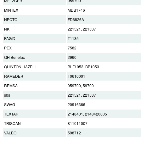
METZGER
059700
MINTEX
MDB1746
NECTO
FD6826A
NK
221521, 221537
PAGID
T1135
PEX
7582
QH Benelux
2960
QUINTON HAZELL
BLF1053, BP1053
RAMEDER
T0610001
REMSA
059700, 59700
sbs
221521, 221537
SWAG
20916366
TEXTAR
2148401, 2148420805
TRISCAN
811011007
VALEO
598712