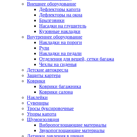
Внешнее оборудование
Дефлекторы капота
Дефлекторы на окна
Брызговики
Насадки на глушитель
Кузовные накладки
Внутреннее оборудование
Накладки на пороги
Рули
Накладки на педали
Отделения для вещей, сетки багажа
Чехлы на сиденья
Детские автокресла
Защиты картера
Коврики
Коврики багажника
Коврики салона
Наклейки
Сувениры
Тросы буксировочные
Упоры капота
Шумоизоляция
Вибропоглощающие материалы
Звукопоглощающие материалы
Датчики давления в шинах