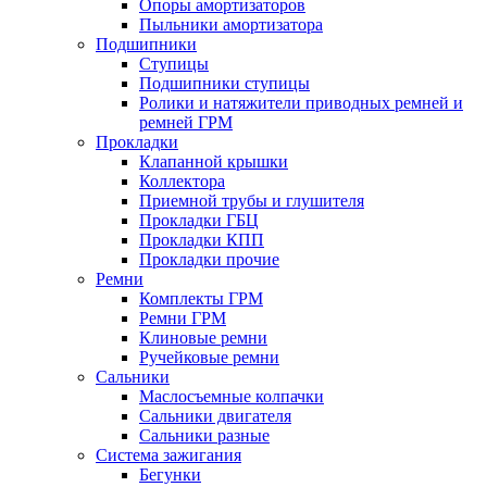
Опоры амортизаторов
Пыльники амортизатора
Подшипники
Ступицы
Подшипники ступицы
Ролики и натяжители приводных ремней и
ремней ГРМ
Прокладки
Клапанной крышки
Коллектора
Приемной трубы и глушителя
Прокладки ГБЦ
Прокладки КПП
Прокладки прочие
Ремни
Комплекты ГРМ
Ремни ГРМ
Клиновые ремни
Ручейковые ремни
Сальники
Маслосъемные колпачки
Сальники двигателя
Сальники разные
Система зажигания
Бегунки