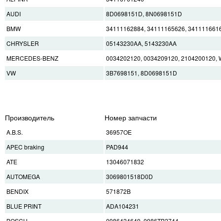
AUDI
8D0698151D, 8N0698151D
BMW
34111162884, 34111165626, 341111661
CHRYSLER
05143230AA, 5143230AA
MERCEDES-BENZ
0034202120, 0034209120, 2104200120,
VW
3B7698151, 8D0698151D
Производитель
Номер запчасти
A.B.S.
36957OE
APEC braking
PAD944
ATE
13046071832
AUTOMEGA
3069801518D0D
BENDIX
571872B
BLUE PRINT
ADA104231
BOSCH
0986424649, 0986TB2744