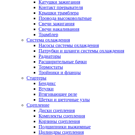
Катушки зажигания
Контакт прерывателя
Крышки трамблера
Провода высоковольтные
Свечи зажигания
Свечи накаливания
Трамблер
Система охлаждения
Насосы системы охлаждения
Патрубки и шланги системы охлаждения
Радиаторы
Расширительные бачки
Термостаты
Тройники и фланцы
Стартеры
Бендикс
Втулки
Втягивающее реле
Щетки и щеточные узлы
Сцепление
Диски сцепления
Комплекты сцепления
Корзины сцепления
Подшипники выжимные
Цилиндры сцепления