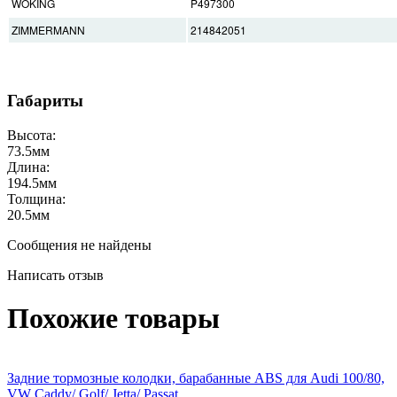
WOKING
P497300
ZIMMERMANN
214842051
Габариты
Высота:
73.5
мм
Длина:
194.5
мм
Толщина:
20.5
мм
Сообщения не найдены
Написать отзыв
Похожие товары
Задние тормозные колодки, барабанные ABS для Audi 100/80,
VW Caddy/ Golf/ Jetta/ Passat