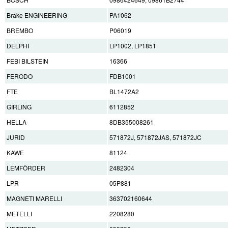
Brake ENGINEERING
PA1062
BREMBO
P06019
DELPHI
LP1002, LP1851
FEBI BILSTEIN
16366
FERODO
FDB1001
FTE
BL1472A2
GIRLING
6112852
HELLA
8DB355008261
JURID
571872J, 571872JAS, 571872JC
KAWE
81124
LEMFÖRDER
2482304
LPR
05P881
MAGNETI MARELLI
363702160644
METELLI
2208280