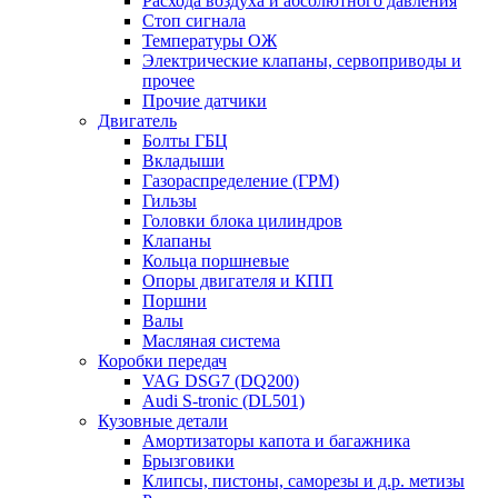
Расхода воздуха и абсолютного давления
Стоп сигнала
Температуры ОЖ
Электрические клапаны, сервоприводы и
прочее
Прочие датчики
Двигатель
Болты ГБЦ
Вкладыши
Газораспределение (ГРМ)
Гильзы
Головки блока цилиндров
Клапаны
Кольца поршневые
Опоры двигателя и КПП
Поршни
Валы
Масляная система
Коробки передач
VAG DSG7 (DQ200)
Audi S-tronic (DL501)
Кузовные детали
Амортизаторы капота и багажника
Брызговики
Клипсы, пистоны, саморезы и д.р. метизы