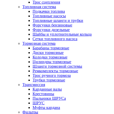
Трос сцепления
Топливная система
Подкачки топлива
Топливные насосы
Топливные шланги и трубки
Форсунки бензиновые
Форсунки дизельные
Шайбы и уплотнительные кольца
Сетки топливного насоса
Тормозная система
Барабаны тормозные
Диски тормозные
Колодки тормозные
Цилиндры тормозные
Шланги тормозной системы
Ремкомплекты тормозные
Трос ручного тормоза
Трубки тормозные
Трансмиссия
Карданные валы
Крестовины
Пыльники ШРУСа
ШРУС
Муфты кардана
Фильтры