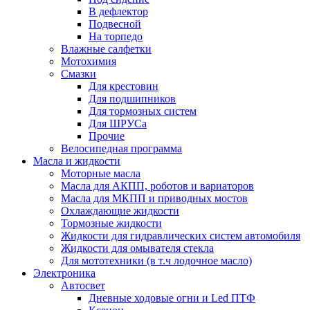
В дефлектор
Подвесной
На торпедо
Влажные салфетки
Мотохимия
Смазки
Для крестовин
Для подшипников
Для тормозных систем
Для ШРУСа
Прочие
Велосипедная программа
Масла и жидкости
Моторные масла
Масла для АКПП, роботов и вариаторов
Масла для МКПП и приводных мостов
Охлаждающие жидкости
Тормозные жидкости
Жидкости для гидравлических систем автомобиля
Жидкости для омывателя стекла
Для мототехники (в т.ч лодочное масло)
Электроника
Автосвет
Дневные ходовые огни и Led ПТФ